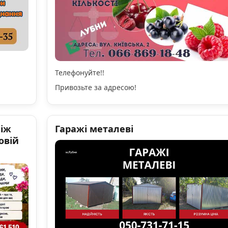
Телефонуйте!!
Привозьте за адресою!
ніж
Гаражі металеві
овій