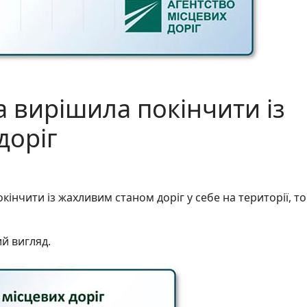
 вирішила покінчити із
доріг
інчити із жахливим станом доріг у себе на території, т
й вигляд.