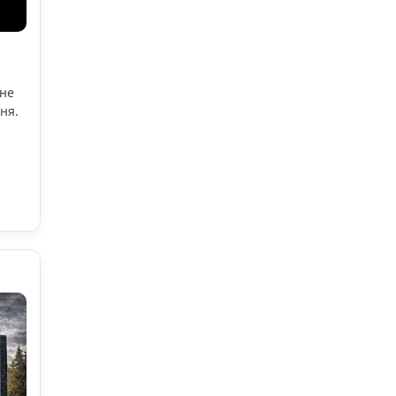
ьне
ня.