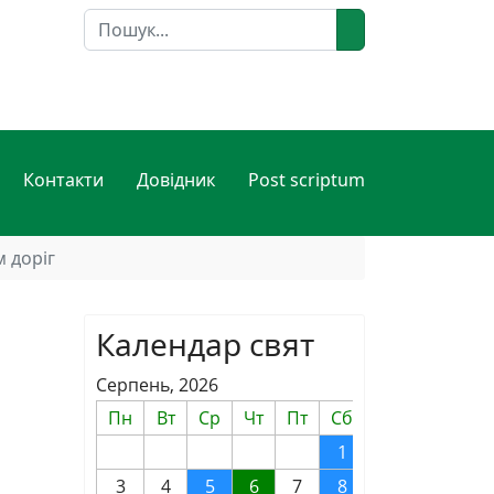
Пошук
Контакти
Довідник
Post scriptum
 доріг
Календар свят
Серпень, 2026
Пн
Вт
Ср
Чт
Пт
Сб
Нд
1
2
3
4
5
6
7
8
9