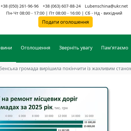
+38 (050) 261-96-96
+38 (063) 607-88-24
Lubenschina@ukr.net
Пн-Чт 08:00 - 17:00 | Пт 08:00 - 16:00 | Сб - Нд - вихідний
Подати оголошення
овини
Оголошення
Зверніть увагу
Пам'ятаємо
бенська громада вирішила покінчити із жахливим станом