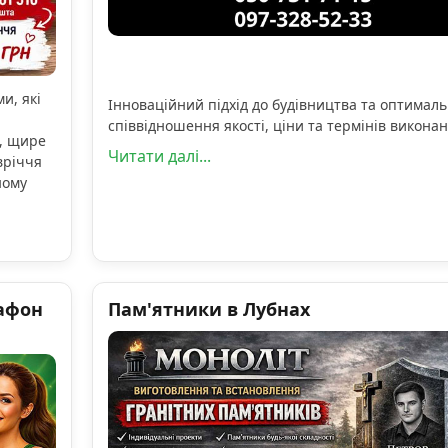
и, які
Інноваційний підхід до будівництва та оптимал
співвідношення якості, ціни та термінів виконан
, щире
Читати далі...
вріччя
ному
афон
Пам'ятники в Лубнах