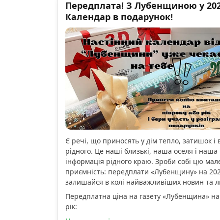
Передплата! З Лубенщиною у 2026
Календар в подарунок!
Є речі, що приносять у дім тепло, затишок і 
рідного. Це наші близькі, наша оселя і наша 
інформація рідного краю. Зроби собі цю мал
приємність: передплати «Лубенщину» на 2026
залишайся в колі найважливіших новин та 
Передплатна ціна на газету «Лубенщина» на
рік: