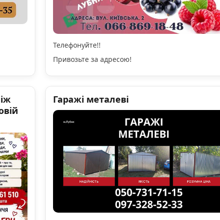
Телефонуйте!!
Привозьте за адресою!
ніж
Гаражі металеві
овій