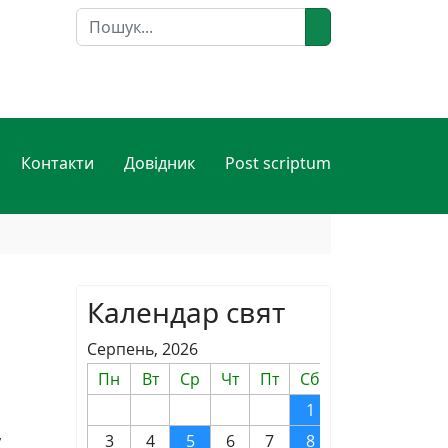
Пошук
Контакти
Довідник
Post scriptum
Календар свят
Серпень, 2026
Пн
Вт
Ср
Чт
Пт
Сб
Нд
1
2
у
3
4
5
6
7
8
9