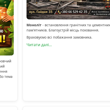
Моноліт
- встановлення гранітних та цементни
пам'ятників. Благоустрій місць поховання.
Враховуємо всі побажання замовника.
Читати далі...
оровчий
ний
ення
бо тема