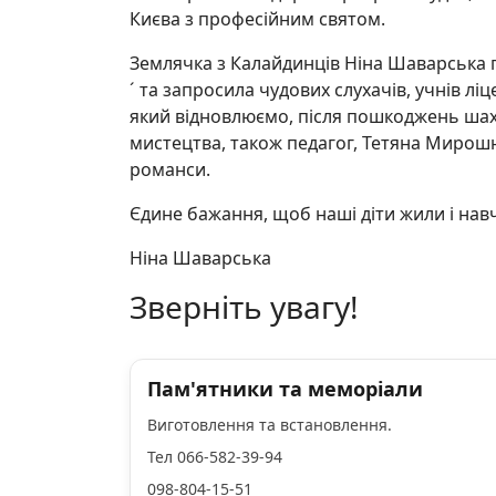
Києва з професійним святом.
Землячка з Калайдинців Ніна Шаварська п
´ та запросила чудових слухачів, учнів лі
який відновлюємо, після пошкоджень шах
мистецтва, також педагог, Тетяна Мирошн
романси.
Єдине бажання, щоб наші діти жили і навч
Ніна Шаварська
Зверніть увагу!
Пам'ятники та меморіали
Виготовлення та встановлення.
Тел 066-582-39-94
098-804-15-51