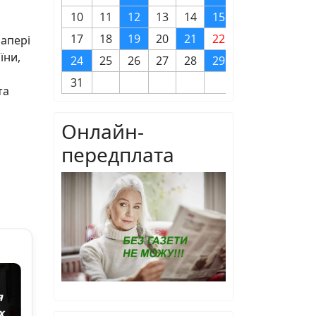
10
11
12
13
14
15
16
17
18
19
20
21
22
23
папері
їни,
24
25
26
27
28
29
30
31
та
Онлайн-
передплата