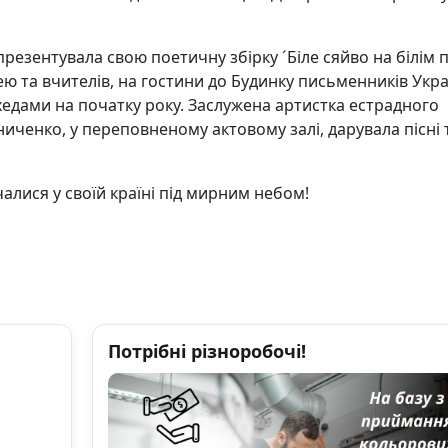
резентувала свою поетичну збірку ´Біле сяйво на білім 
цею та вчителів, на гостини до Будинку письменників Укра
едами на початку року. Заслужена артистка естрадного
иченко, у переповненому актовому залі, дарувала пісні 
алися у своїй країні під мирним небом!
Потрібні різноробочі!