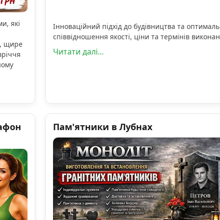
и, які
Інноваційний підхід до будівництва та оптимал
співвідношення якості, ціни та термінів виконан
, щире
Читати далі...
вріччя
ному
афон
Пам'ятники в Лубнах