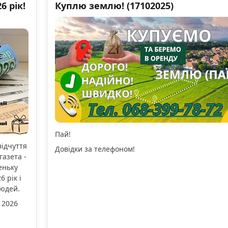
 рік!
Куплю землю! (17102025)
Пай!
відчуття
Довідки за телефоном!
газета -
еньку
 рік і
людей.
 2026