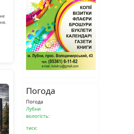
ьне
ня.
Погода
Погода
Лубни
вологість:
тиск: