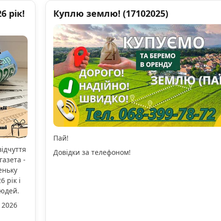
 рік!
Куплю землю! (17102025)
Пай!
відчуття
Довідки за телефоном!
газета -
еньку
 рік і
людей.
 2026