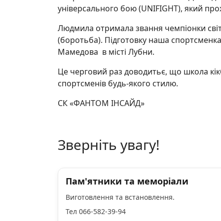
універсального бою (UNIFIGHT), який прох
Людмила отримала звання чемпіонки світу 1
(боротьба). Підготовку наша спортсменк
Мамедова в місті Лубни.
Це черговий раз доводитьє, що школа кік
спортсменів будь-якого стилю.
СК «ФАНТОМ ІНСАЙД»
Зверніть увагу!
Пам'ятники та меморіали
Виготовлення та встановлення.
Тел 066-582-39-94