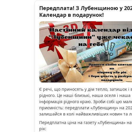
Передплата! З Лубенщиною у 2026
Календар в подарунок!
Є речі, що приносять у дім тепло, затишок і 
рідного. Це наші близькі, наша оселя і наша 
інформація рідного краю. Зроби собі цю мал
приємність: передплати «Лубенщину» на 2026
залишайся в колі найважливіших новин та 
Передплатна ціна на газету «Лубенщина» на
рік: