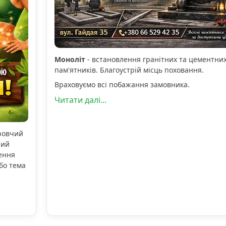
Моноліт
- встановлення гранітних та цементни
пам'ятників. Благоустрій місць поховання.
Враховуємо всі побажання замовника.
Читати далі...
оровчий
ний
ення
бо тема