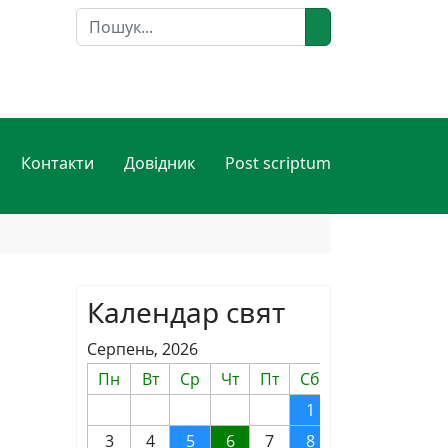
Пошук
Контакти
Довідник
Post scriptum
Календар свят
Серпень, 2026
Пн
Вт
Ср
Чт
Пт
Сб
Нд
1
2
3
4
5
6
7
8
9