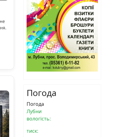
ьне
ня.
Погода
Погода
Лубни
вологість:
тиск: