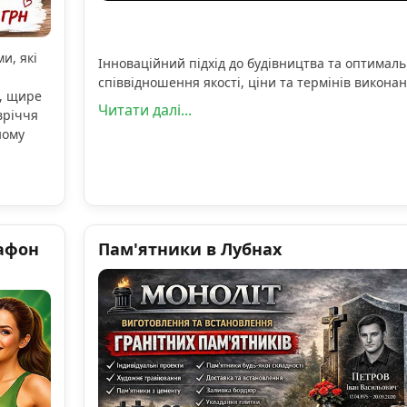
и, які
Інноваційний підхід до будівництва та оптимал
співвідношення якості, ціни та термінів виконан
, щире
Читати далі...
вріччя
ному
афон
Пам'ятники в Лубнах