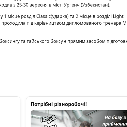
одив з 25-30 вересня в місті Ургенч (Узбекистан).
 місце розділ Classic(ударка) та 2 місце в розділі Light
а проходила під керівництвом дипломованого тренера 
боксингу та тайського боксу є прямим засобом підготов
Потрібні різноробочі!