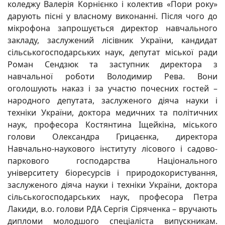
коледжу Валерія Корнієнко і колектив «Пори року»
дарують пісні у власному виконанні. Після чого до
мікрофона запрошується директор навчального
закладу, заслужений лісівник України, кандидат
сільськогосподарських наук, депутат міської ради
Роман Сендзюк та заступник директора з
навчальної роботи Володимир Рева. Вони
оголошують наказ і за участю почесних гостей –
народного депутата, заслуженого діяча науки і
техніки України, доктора медичних та політичних
наук, професора Костянтина Іщейкіна, міського
голови Олександра Грицаєнка, директора
Навчально-наукового інституту лісового і садово-
паркового господарства Національного
університету біоресурсів і природокористування,
заслуженого діяча науки і техніки України, доктора
сільськогосподарських наук, професора Петра
Лакиди, в.о. голови РДА Сергія Сіряченка – вручають
дипломи молодшого спеціаліста випускникам.