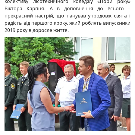
колективу лісотехнічного коледжу «Пори року»
Віктора Карпця. А в доповнення до всього –
прекрасний настрій, що панував упродовж свята і
радість від першого кроку, який роблять випускники
2019 року в доросле життя.