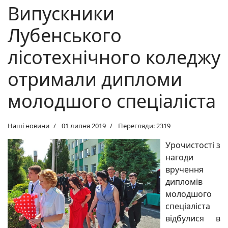
Випускники
Лубенського
лісотехнічного коледжу
отримали дипломи
молодшого спеціаліста
Наші новини
01 липня 2019
Перегляди: 2319
Урочистості з
нагоди
вручення
дипломів
молодшого
спеціаліста
відбулися в