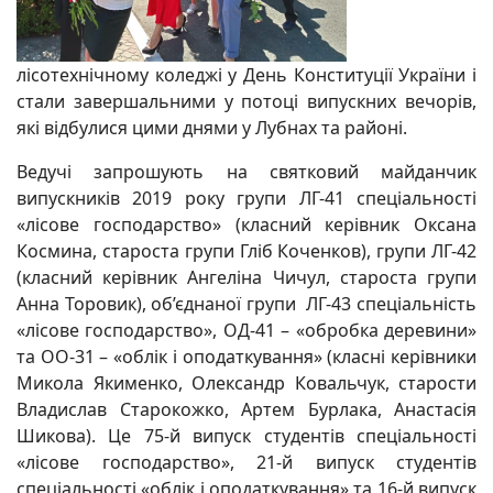
лісотехнічному коледжі у День Конституції України і
стали завершальними у потоці випускних вечорів,
які відбулися цими днями у Лубнах та районі.
Ведучі запрошують на святковий майданчик
випускників 2019 року групи ЛГ-41 спеціальності
«лісове господарство» (класний керівник Оксана
Космина, староста групи Гліб Коченков), групи ЛГ-42
(класний керівник Ангеліна Чичул, староста групи
Анна Торовик), об’єднаної групи ЛГ-43 спеціальність
«лісове господарство», ОД-41 – «обробка деревини»
та ОО-31 – «облік і оподаткування» (класні керівники
Микола Якименко, Олександр Ковальчук, старости
Владислав Старокожко, Артем Бурлака, Анастасія
Шикова). Це 75-й випуск студентів спеціальності
«лісове господарство», 21-й випуск студентів
спеціальності «облік і оподаткування» та 16-й випуск