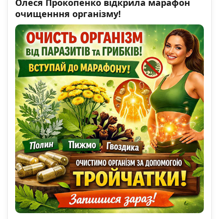
Олеся Прокопенко відкрила марафон
очищенння організму!