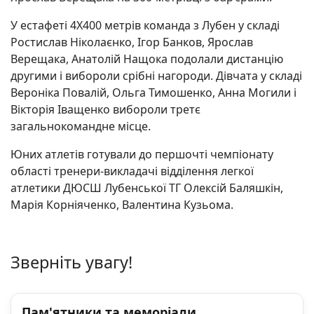
У естафеті 4Х400 метрів команда з Лубен у складі
Ростислав Ніколаєнко, Ігор Банков, Ярослав
Верещака, Анатолій Нащока подолали дистанцію
другими і вибороли срібні нагороди. Дівчата у складі
Вероніка Повалій, Ольга Тимошенко, Анна Могили і
Вікторія Іващенко вибороли третє
загальнокомандне місце.
Юних атлетів готували до першочті чемпіонату
області тренери-викладачі відділення легкої
атлетики ДЮСШ Лубенської ТГ Олексій Баляшкін,
Марія Корніяченко, Валентина Кузьома.
Зверніть увагу!
Пам'ятники та меморіали