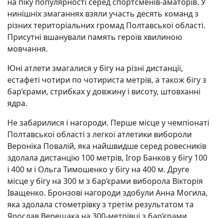
на піку популярності серед спортсменів-аматорів. У
нинішніх змаганнях взяли участь десять команд з
різних територіальних громад Полтавської області.
Присутні вшанували память героїв хвилиною
мовчання.
Юні атлети змагалися у бігу на різні дистанції,
естафеті чотири по чотириста метрів, а також бігу з
бар’єрами, стрибках у довжину і висоту, штовханні
ядра.
Не забарилися і нагороди. Перше місце у чемпіонаті
Полтавської області з легкої атлетики вибороли
Вероніка Повалій, яка найшвидше серед ровесників
здолала дистанцію 100 метрів, Ігор Банков у бігу 100
і 400 м і Ольга Тимошенко у бігу на 400 м. Друге
місце у бігу на 300 м з бар’єрами виборола Вікторія
Іващенко. Бронзові нагороди здобули Анна Могила,
яка здолала стометрівку з третім результатом та
Ярослав Верещака на 300-метрівці з бар’єрами.