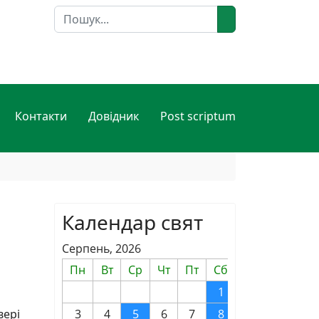
Пошук
Контакти
Довідник
Post scriptum
Календар свят
Серпень, 2026
Пн
Вт
Ср
Чт
Пт
Сб
Нд
1
2
вері
3
4
5
6
7
8
9