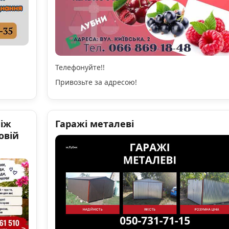
Телефонуйте!!
Привозьте за адресою!
ніж
Гаражі металеві
овій