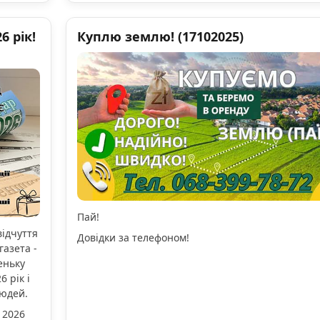
 рік!
Куплю землю! (17102025)
Пай!
відчуття
Довідки за телефоном!
газета -
еньку
 рік і
людей.
 2026