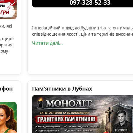
и, які
Інноваційний підхід до будівництва та оптимал
співвідношення якості, ціни та термінів виконан
, щире
Читати далі...
вріччя
ному
афон
Пам'ятники в Лубнах