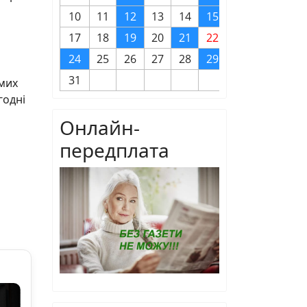
10
11
12
13
14
15
16
17
18
19
20
21
22
23
24
25
26
27
28
29
30
31
омих
годні
Онлайн-
передплата