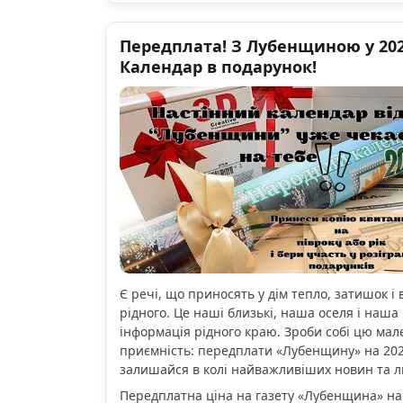
Передплата! З Лубенщиною у 2026
Календар в подарунок!
Є речі, що приносять у дім тепло, затишок і 
рідного. Це наші близькі, наша оселя і наша 
інформація рідного краю. Зроби собі цю мал
приємність: передплати «Лубенщину» на 2026
залишайся в колі найважливіших новин та 
Передплатна ціна на газету «Лубенщина» на