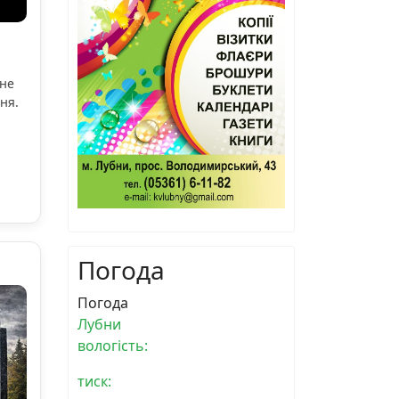
ьне
ня.
Погода
Погода
Лубни
вологість:
тиск: