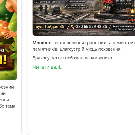
Моноліт
- встановлення гранітних та цементни
пам'ятників. Благоустрій місць поховання.
Враховуємо всі побажання замовника.
Читати далі...
оровчий
ний
ення
бо тема