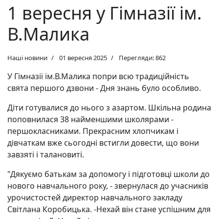
1 вересня у Гімназії ім.
В.Малика
Наші новини
01 вересня 2025
Перегляди: 862
У Гімназії ім.В.Малика попри всю традиційність
свята першого дзвони - Дня знань було особливо.
Діти готувалися до нього з азартом. Шкільна родина
поповнилася 38 найменшими школярами -
першокласниками. Прекрасним хлопчикам і
дівчаткам вже сьогодні встигли довести, що вони
завзяті і талановиті.
"Дякуємо батькам за допомогу і підготовці школи до
нового навчального року, - звернулася до учасників
урочистостей директор навчального закладу
Світлана Коробицька. -Нехай він стане успішним для