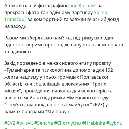
А також нашій фотографині
Jane Kurbass
за
прекрасні фото та надійному партнеру
Soling
TransTour
за комфортний та завжди вчасний доїзд
на заходи.
Разом ми зберігаємо пам’ять, підтримуємо один
одного і творимо простір, де панують взаємоповага
та вдячність.
Захід проведено в межах нового етапу проєкту
«Гуманітарна та психологічна допомога для 192
жертв нацизму у трьох громадах Полтавської
області; їхня соціалізація в локальних "Третіх
місцях", проведення навчань для волонтерів та
членів сімей» за підтримки Німецького фонду
"Пам'ять, відповідальність і майбутнє" (EVZ) у
рамках програми "Ми поруч!"
#EVZ
#tviisvit
#Sencha
#Chornychu
#Hrebinka
#Lybnu