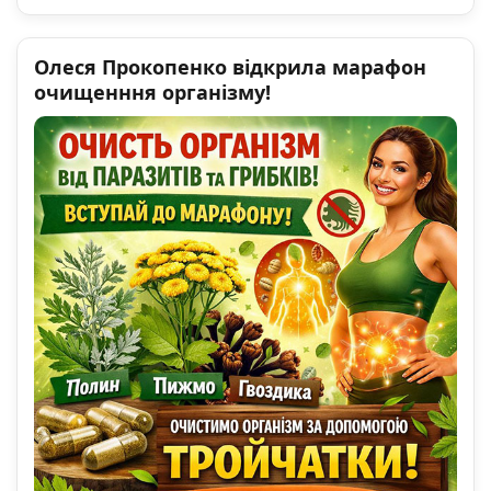
Олеся Прокопенко відкрила марафон
очищенння організму!