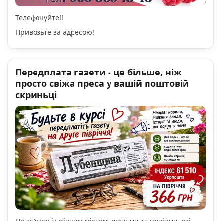
Телефонуйте!!
Привозьте за адресою!
Передплата газети - це більше, ніж
просто свіжа преса у вашій поштовій
скриньці
Це зв’язок із рідним містом, людьми та подіями, які