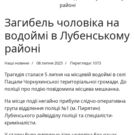
Загибель чоловіка на
водоймі в Лубенському
районі
Наші новини
08 липня 2025
Перегляди: 1073
Трагедія сталася 5 липня на місцевій водоймі в селі
Пацали Чорнухинської територіальної громади. До
поліції про подію повідомила місцева мешканка.
На місце події негайно прибули слідчо-оперативна
група відділення поліції №1 (м. Пирятин)
Лубенського райвідділу поліції та спеціалісти-
криміналісти.
У ставку було виявлено тіло чоловіка без ознак