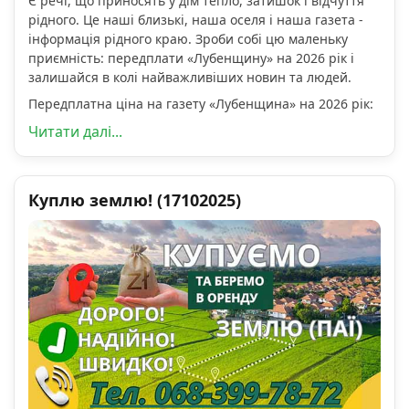
Є речі, що приносять у дім тепло, затишок і відчуття
рідного. Це наші близькі, наша оселя і наша газета -
інформація рідного краю. Зроби собі цю маленьку
приємність: передплати «Лубенщину» на 2026 рік і
залишайся в колі найважливіших новин та людей.
Передплатна ціна на газету «Лубенщина» на 2026 рік:
Читати далі...
Куплю землю! (17102025)