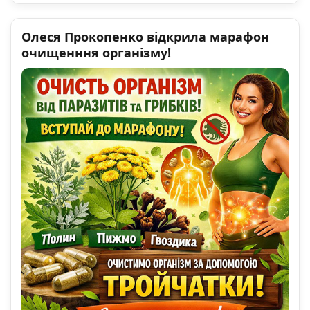
Олеся Прокопенко відкрила марафон
очищенння організму!