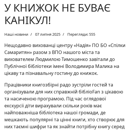
У КНИЖОК НЕ БУВАЄ
КАНІКУЛ!
Наші новини
07 липня 2025
Перегляди: 555
Нещодавно вихованці центру «Надія» ПО БО «Спілки
Самаритян» разом з ВПО нашого міста та
вихователем Людмилою Тимошенко завітали до
Публічної бібліотеки імені Володимира Малика на
цікаву та пізнавальну гостину до книжок.
Працівники книгозбірні радо зустріли гостей та
організували для них справжній бібліоFan з цікавою
та насиченою програмою. Під час оглядової
екскурсії діти вирахували скільки років має
найповажніша бібліотека нашої громади, де
мешкають популярні та цінні книги, хто створює для
них таємні шифри та як знайти потрібну книгу серед