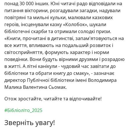
понад 30 000 інших. Юні читачі радо відповідали на
питання вікторини, розгадували загадки, надували
повітряні та мильні кульки, малювали казкових
героїв, інсценували казку «Колобок», шукали
бібліотечні скарби та отримали солодкі призи.
«Книги, прочитані в дитинстві, запам'ятовуються на
все життя, впливають на подальший розвиток і
світосприйняття, формують характер і норми
поведінки. Вони будуть вірними друзями і розрадою
в житті. А літні канікули - чудовий час завітати до
бібліотеки та обрати книгу до смаку», - зазначає
директор Публічної бібліотеки імені Володимира
Малика Валентина Сьомак.
Отож зростайте, читайте та відпочивайте!
#Бібліоліто_2025
Зверніть увагу!