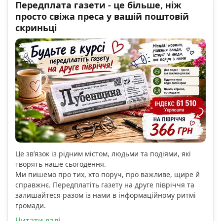
Передплата газети - це більше, ніж
просто свіжа преса у вашій поштовій
скриньці
Це зв’язок із рідним містом, людьми та подіями, які
творять наше сьогодення.
Ми пишемо про тих, хто поруч, про важливе, щире й
справжнє. Передплатіть газету на друге півріччя та
залишайтеся разом із нами в інформаційному ритмі
громади.
Читати далі...