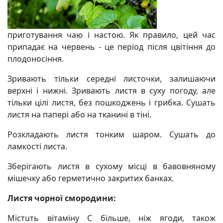
приготування чаю і настою. Як правило, цей час
припадає на червень - це період після цвітіння до
плодоносіння.
Зривають тільки середні листочки, залишаючи
верхні і нижні. Зривають листя в суху погоду, але
тільки цілі листя, без пошкоджень і грибка. Сушать
листя на папері або на тканині в тіні.
Розкладають листя тонким шаром. Сушать до
ламкості листа.
Зберігають листя в сухому місці в бавовняному
мішечку або герметично закритих банках.
Листя чорної смородини:
Містuть вітаміну С більше, ніж ягоди, також