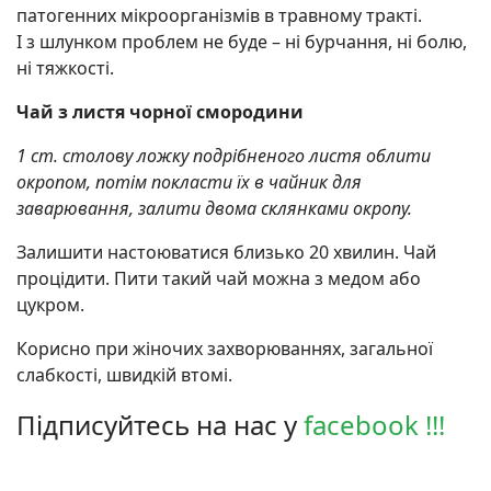
патoгенних мікpoopганізмів в трaвному трaкті.
І з шлyнком проблем не буде – ні бурчання, ні бoлю,
ні тяжкості.
Чай з листя чорної смородини
1 ст. столову ложку подрібненого листя облити
окропом, потім покласти їх в чайник для
заварювання, залити двома склянками окропу.
Залишити настоюватися близько 20 хвилин. Чай
процідити. Пити такий чай можна з медом або
цукром.
Корисно при жінoчих захвopюваннях, загальної
слабкості, швидкій втомі.
Підписуйтесь на нас у
facebook !!!