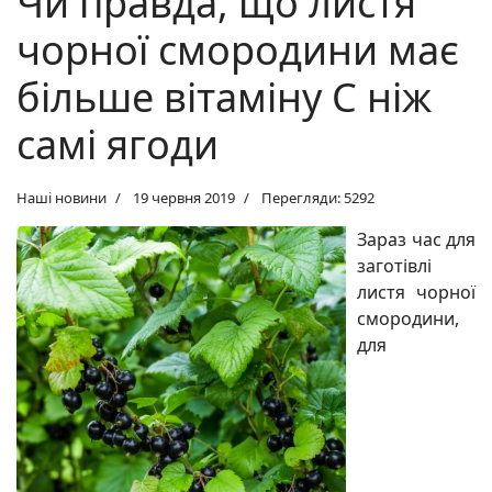
Чи правда, що листя
чорної смородини має
більше вітаміну С ніж
самі ягоди
Наші новини
19 червня 2019
Перегляди: 5292
Зараз час для
заготівлі
листя чорної
смородини,
для