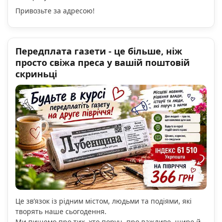
Привозьте за адресою!
Передплата газети - це більше, ніж
просто свіжа преса у вашій поштовій
скриньці
Це зв’язок із рідним містом, людьми та подіями, які
творять наше сьогодення.
Ми пишемо про тих, хто поруч, про важливе, щире й