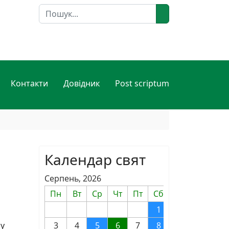
Пошук
Контакти
Довідник
Post scriptum
Календар свят
Серпень, 2026
Пн
Вт
Ср
Чт
Пт
Сб
Нд
1
2
 у
3
4
5
6
7
8
9