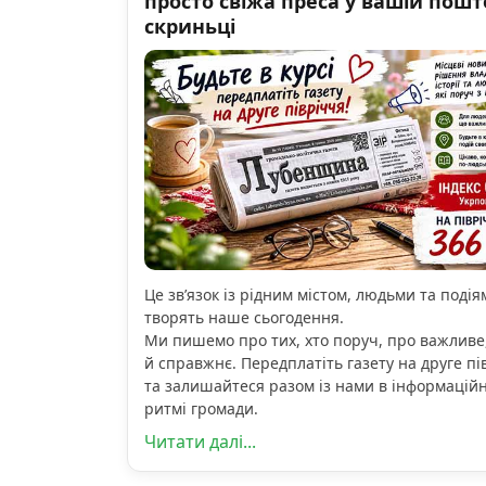
просто свіжа преса у вашій пошт
скриньці
Це зв’язок із рідним містом, людьми та подіям
творять наше сьогодення.
Ми пишемо про тих, хто поруч, про важливе
й справжнє. Передплатіть газету на друге пі
та залишайтеся разом із нами в інформацій
ритмі громади.
Читати далі...