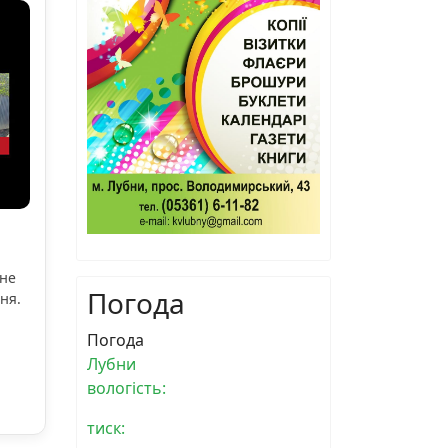
ьне
Погода
ня.
Погода
Лубни
вологість:
тиск: