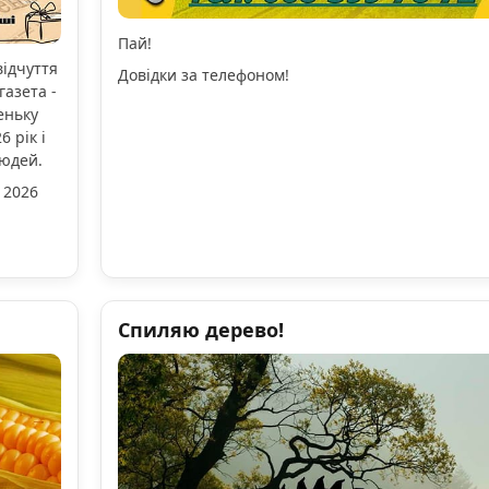
Пай!
відчуття
Довідки за телефоном!
газета -
еньку
 рік і
людей.
 2026
Спиляю дерево!