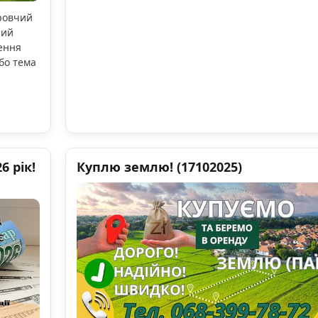
оровчий
ний
ення
бо тема
 рік!
Куплю землю! (17102025)