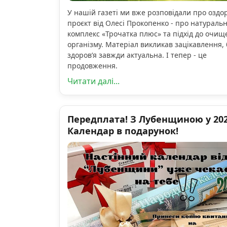
У нашій газеті ми вже розповідали про озд
проєкт від Олесі Прокопенко - про натураль
комплекс «Трочатка плюс» та підхід до очищ
організму. Матеріал викликав зацікавлення, 
здоров’я завжди актуальна. І тепер - це
продовження.
Читати далі...
Передплата! З Лубенщиною у 2026
Календар в подарунок!