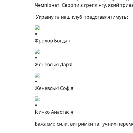
Чемпіонаті Європи з греплінгу, який трив
Україну та наш клуб представлятимуть:
Фролов Богдан
Женевські Дар’я
Женевські Софія
Ісичко Анастасія
Бажаємо сили, витримки та гучних перем