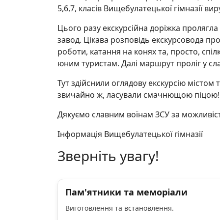
5,6,7, класів Вищебулатецької гімназії ви
Цього разу екскурсійна доріжка пролягла
завод. Цікава розповідь екскурсовода про
роботи, катання на конях та, просто, сп
юним туристам. Далі маршрут проліг у сл
Тут здійснили оглядову екскурсію містом
звичайно ж, ласували смачнющою піцою! 
Дякуємо славним воїнам ЗСУ за можливіст
Інформація Вищебулатецької гімназії
Зверніть увагу!
Пам'ятники та меморіали
Виготовлення та встановлення.