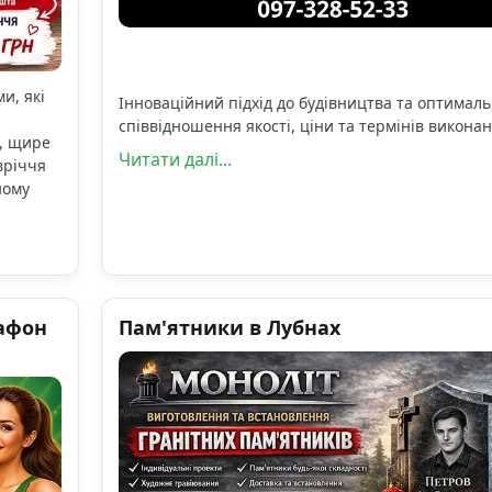
и, які
Інноваційний підхід до будівництва та оптимал
співвідношення якості, ціни та термінів виконан
, щире
Читати далі...
вріччя
ному
афон
Пам'ятники в Лубнах