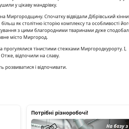
рушили у цікаву мандрівку.
 на Миргородщину. Спочатку відвідали Дібрівський кінн
 більш як столітню історію комплексу та особливості йог
ілкування з цими благородними тваринами дуже сподоба
авне місто Миргород.
 та прогулялися тінистими стежками Миргородкурорту. І,
Отже, відпочили на славу.
ь розвиватися і відпочивати.
Потрібні різноробочі!