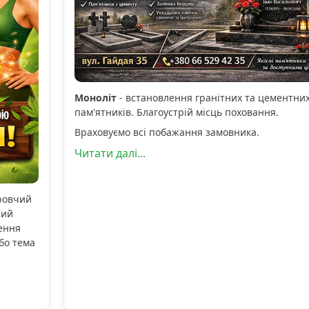
Моноліт
- встановлення гранітних та цементни
пам'ятників. Благоустрій місць поховання.
Враховуємо всі побажання замовника.
Читати далі...
оровчий
ний
ення
бо тема