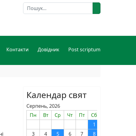
Пошук
Контакти
Довідник
Post scriptum
Календар свят
Серпень, 2026
Пн
Вт
Ср
Чт
Пт
Сб
Нд
1
2
ні
3
4
5
6
7
8
9