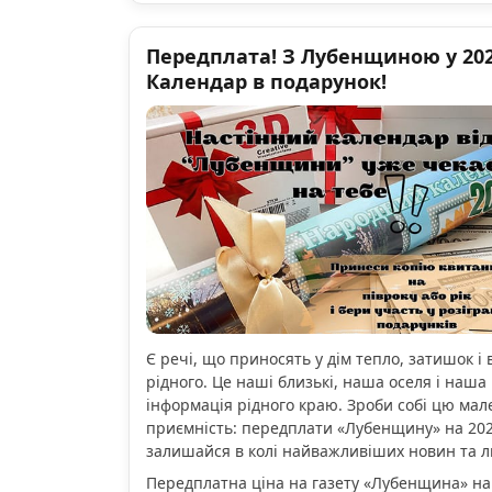
Передплата! З Лубенщиною у 2026
Календар в подарунок!
Є речі, що приносять у дім тепло, затишок і 
рідного. Це наші близькі, наша оселя і наша 
інформація рідного краю. Зроби собі цю мал
приємність: передплати «Лубенщину» на 2026
залишайся в колі найважливіших новин та 
Передплатна ціна на газету «Лубенщина» на