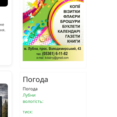
ьне
ня.
Погода
Погода
Лубни
вологість:
тиск: