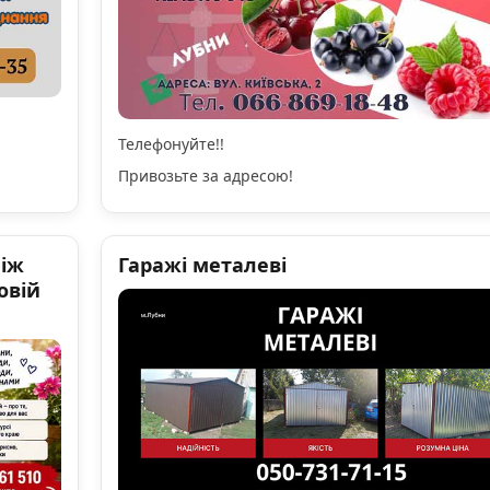
Телефонуйте!!
Привозьте за адресою!
ніж
Гаражі металеві
овій