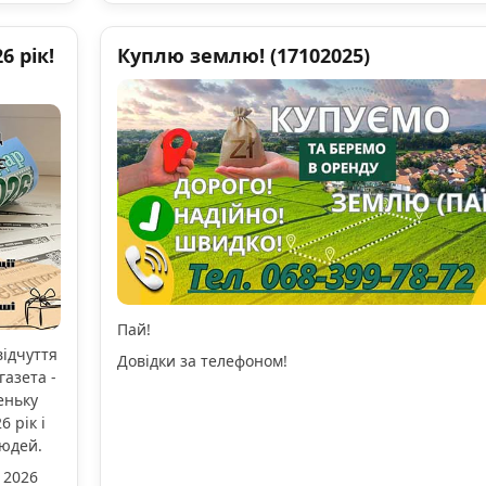
 рік!
Куплю землю! (17102025)
Пай!
відчуття
Довідки за телефоном!
газета -
еньку
 рік і
людей.
 2026