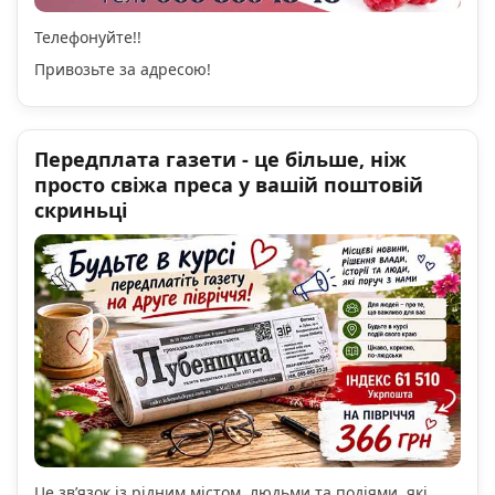
Телефонуйте!!
Привозьте за адресою!
Передплата газети - це більше, ніж
просто свіжа преса у вашій поштовій
скриньці
Це зв’язок із рідним містом, людьми та подіями, які