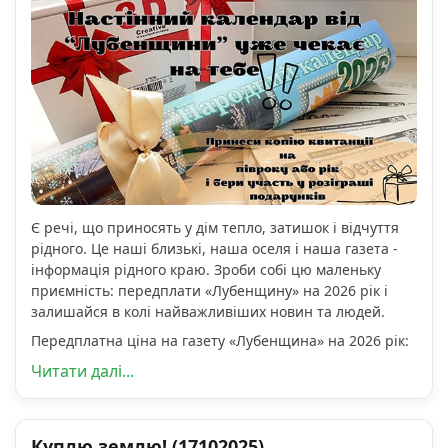
Є речі, що приносять у дім тепло, затишок і відчуття
рідного. Це наші близькі, наша оселя і наша газета -
інформація рідного краю. Зроби собі цю маленьку
приємність: передплати «Лубенщину» на 2026 рік і
залишайся в колі найважливіших новин та людей.
Передплатна ціна на газету «Лубенщина» на 2026 рік:
Читати далі...
Куплю землю! (17102025)