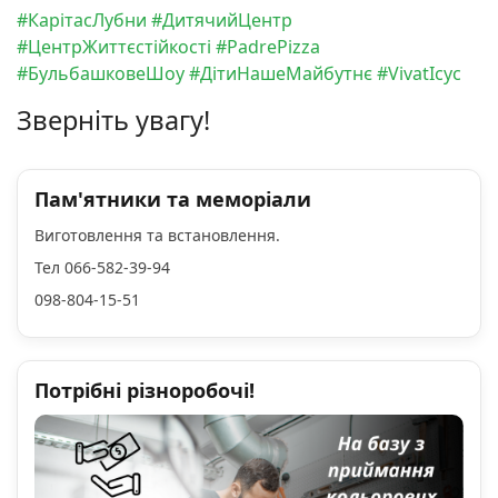
#КарітасЛубни
#ДитячийЦентр
#ЦентрЖиттєстійкості
#PadrePizza
#БульбашковеШоу
#ДітиНашеМайбутнє
#VivatІсус
Зверніть увагу!
Пам'ятники та меморіали
Виготовлення та встановлення.
Тел 066-582-39-94
098-804-15-51
Потрібні різноробочі!