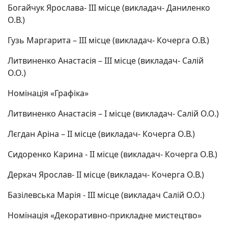
Богайчук Ярослава- ІІІ місце (викладач- Даниленко
О.В.)
Гузь Маргарита – ІІІ місце (викладач- Кочерга О.В.)
Литвиненко Анастасія – ІІІ місце (викладач- Салій
О.О.)
Номінація «Графіка»
Литвиненко Анастасія – І місце (викладач- Салій О.О.)
Лєгдан Аріна – ІІ місце (викладач- Кочерга О.В.)
Сидоренко Карина - ІІ місце (викладач- Кочерга О.В.)
Деркач Ярослав- ІІ місце (викладач- Кочерга О.В.)
Базілевська Марія - ІІІ місце (викладач Салій О.О.)
Номінація «Декоративно-прикладне мистецтво»