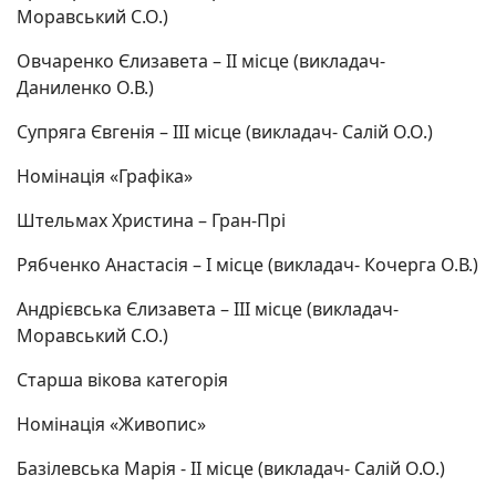
Моравський С.О.)
Овчаренко Єлизавета – ІІ місце (викладач-
Даниленко О.В.)
Супряга Євгенія – ІІІ місце (викладач- Салій О.О.)
Номінація «Графіка»
Штельмах Христина – Гран-Прі
Рябченко Анастасія – І місце (викладач- Кочерга О.В.)
Андрієвська Єлизавета – ІІІ місце (викладач-
Моравський С.О.)
Старша вікова категорія
Номінація «Живопис»
Базілевська Марія - ІІ місце (викладач- Салій О.О.)