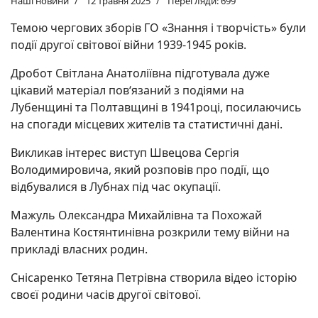
Наші новини
12 травня 2025
Перегляди: 699
Темою чергових зборів ГО «Знання і творчість» були
події другої світової війни 1939-1945 років.
Дробот Світлана Анатоліївна підготувала дуже
цікавий матеріал пов‘язаний з подіями на
Лубенщині та Полтавщині в 1941році, посилаючись
на спогади місцевих жителів та статистичні дані.
Викликав інтерес виступ Швецова Сергія
Володимировича, який розповів про події, що
відбувалися в Лубнах під час окупації.
Мажуль Олександра Михайлівна та Похожай
Валентина Костянтинівна розкрили тему війни на
прикладі власних родин.
Снісаренко Тетяна Петрівна створила відео історію
своєї родини часів другої світової.