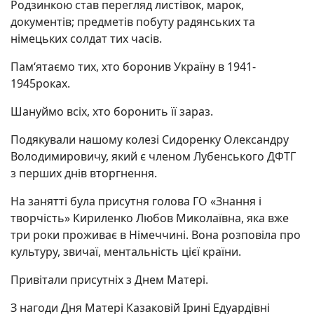
Родзинкою став перегляд листівок, марок,
документів; предметів побуту радянських та
німецьких солдат тих часів.
Пам‘ятаємо тих, хто боронив Україну в 1941-
1945роках.
Шануймо всіх, хто боронить її зараз.
Подякували нашому колезі Сидоренку Олександру
Володимировичу, який є членом Лубенського ДФТГ
з перших днів вторгнення.
На занятті була присутня голова ГО «Знання і
творчість» Кириленко Любов Миколаївна, яка вже
три роки проживає в Німеччині. Вона розповіла про
культуру, звичаї, ментальність цієї країни.
Привітали присутніх з Днем Матері.
З нагоди Дня Матері Казаковій Ірині Едуардівні