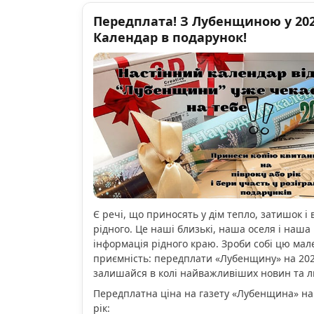
Передплата! З Лубенщиною у 2026
Календар в подарунок!
Є речі, що приносять у дім тепло, затишок і 
рідного. Це наші близькі, наша оселя і наша 
інформація рідного краю. Зроби собі цю мал
приємність: передплати «Лубенщину» на 2026
залишайся в колі найважливіших новин та 
Передплатна ціна на газету «Лубенщина» на
рік: