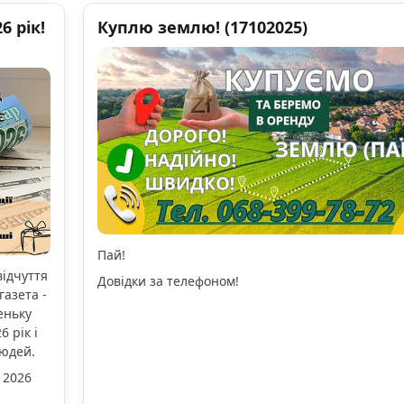
 рік!
Куплю землю! (17102025)
Пай!
відчуття
Довідки за телефоном!
газета -
еньку
 рік і
людей.
 2026