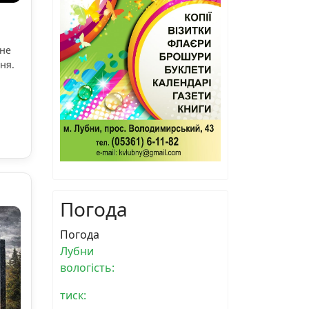
ьне
ня.
Погода
Погода
Лубни
вологість:
тиск: