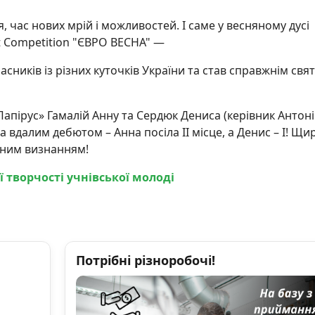
 час нових мрій і можливостей. І саме у весняному дусі
nt Competition "ЄВРО ВЕСНА" —
асників із різних куточків України та став справжнім свя
Папірус» Гамалій Анну та Сердюк Дениса (керівник Антон
а вдалим дебютом – Анна посіла ІІ місце, а Денис – І! Щи
женим визнанням!
 творчості учнівської молоді
Потрібні різноробочі!