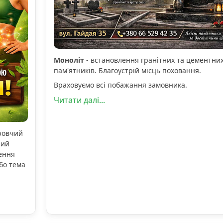
Моноліт
- встановлення гранітних та цементни
пам'ятників. Благоустрій місць поховання.
Враховуємо всі побажання замовника.
Читати далі...
оровчий
ний
ення
бо тема