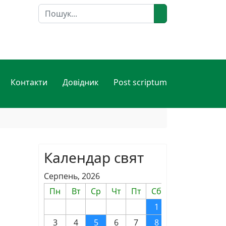
Пошук
Контакти
Довідник
Post scriptum
Календар свят
Серпень, 2026
Пн
Вт
Ср
Чт
Пт
Сб
Нд
1
2
3
4
5
6
7
8
9