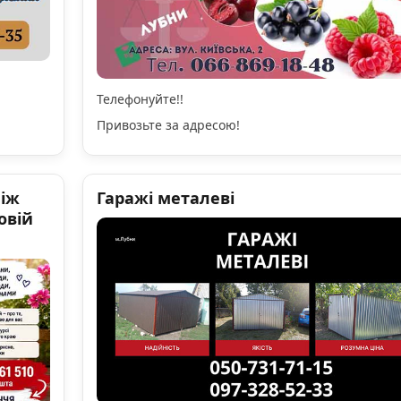
Телефонуйте!!
Привозьте за адресою!
ніж
Гаражі металеві
овій