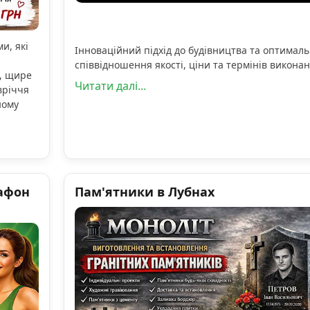
и, які
Інноваційний підхід до будівництва та оптимал
співвідношення якості, ціни та термінів виконан
, щире
Читати далі...
вріччя
ному
афон
Пам'ятники в Лубнах