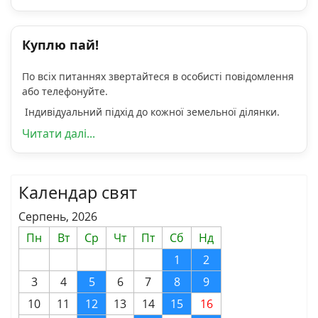
Куплю пай!
По всіх питаннях звертайтеся в особисті повідомлення
або телефонуйте.
Індивідуальний підхід до кожної земельної ділянки.
Читати далі...
Календар свят
Серпень, 2026
Пн
Вт
Ср
Чт
Пт
Сб
Нд
1
2
3
4
5
6
7
8
9
10
11
12
13
14
15
16