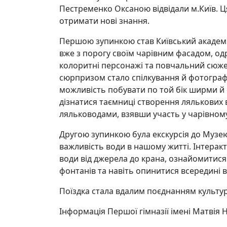
Пестременко Оксаною відвідали м.Київ. Ц
отримати нові знання.
Першою зупинкою став Київський академіч
вже з порогу своїм чарівним фасадом, одр
колоритні персонажі та повчальний сюжет 
сюрпризом стало спілкування й фотографу
можливість побувати по той бік ширми й
дізнатися таємниці створення лялькових
ляльководами, взявши участь у чарівному
Другою зупинкою була екскурсія до Музе
важливість води в нашому житті. Інтерак
води від джерела до крана, ознайомитися
фонтанів та навіть опинитися всередині 
Поїздка стала вдалим поєднанням культур
Інформація Першої гімназії імені Матвія