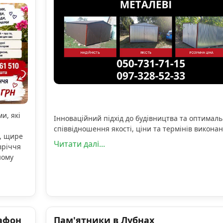
и, які
Інноваційний підхід до будівництва та оптимал
співвідношення якості, ціни та термінів виконан
, щире
Читати далі...
вріччя
ному
афон
Пам'ятники в Лубнах