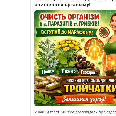
очищенння організму!
У нашій газеті ми вже розповідали про озд