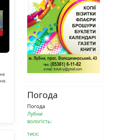
ьне
ня.
Погода
Погода
Лубни
вологість:
тиск: