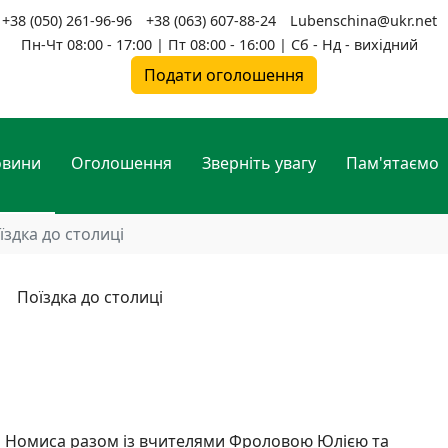
+38 (050) 261-96-96
+38 (063) 607-88-24
Lubenschina@ukr.net
Пн-Чт 08:00 - 17:00 | Пт 08:00 - 16:00 | Сб - Нд - вихідний
Подати оголошення
овини
Оголошення
Зверніть увагу
Пам'ятаємо
їздка до столиці
твія Номиса разом із вчителями Фроловою Юлією та