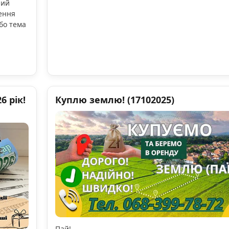
ний
ення
бо тема
 рік!
Куплю землю! (17102025)
Пай!