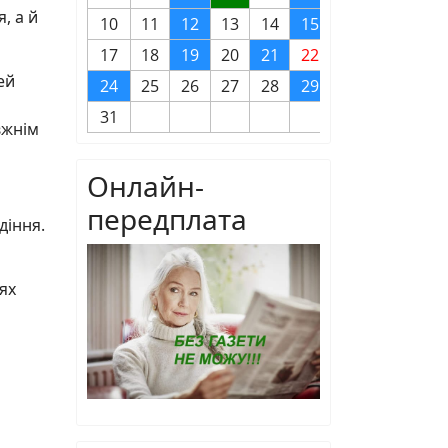
, а й
10
11
12
13
14
15
16
17
18
19
20
21
22
23
ей
24
25
26
27
28
29
30
31
вжнім
Онлайн-
передплата
діння.
ях