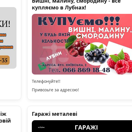
Вишні, малину, смородину - все
купляємо в Лубнах!
Телефонуйте!!
Привозьте за адресою!
ніж
Гаражі металеві
овій