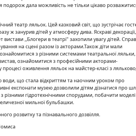
я подорож дала можливість не тільки цікаво розважитися
ний театр ляльок. Цей казковий світ, що зустрічає гост
азу ж занурив дітей у атмосферу дива. Яскраві декорації,
вистави ,,Блогери в театрі" захопили увагу дітей. Спра
вання на сцені разом із акторами.Також діти мали
 ознайомитися з різними системами театральної ляльки,
 вистав, ознайомитися з професійними акторами-
 процесі оживлення ляльок на майстер-класі з ляльково
ю води, що стала відкриттям та наочним уроком про
тивні експонати музею дозволили дітям дізнатися про шл
 з різними гідротехнічними спорудами, побачити моделі
величезної мильної бульбашки.
ного розвитку та пізнавального дозвілля.
 Номиса