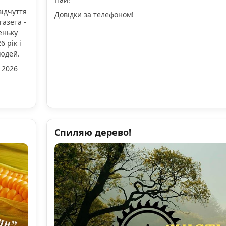
відчуття
Довідки за телефоном!
газета -
еньку
 рік і
людей.
 2026
Спиляю дерево!