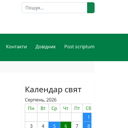
Пошук
Контакти
Довідник
Post scriptum
Календар свят
Серпень, 2026
Пн
Вт
Ср
Чт
Пт
Сб
Нд
1
2
3
4
5
6
7
8
9