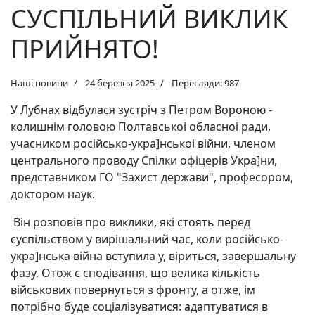
СУСПІЛЬНИЙ ВИКЛИК
ПРИЙНЯТО!
Наші новини
24 березня 2025
Перегляди: 987
У Лубнах відбулася зустріч з Петром Вороною -
колишнім головою Полтавськоі обласноі ради,
учасником російсько-укра]нськоі війни, членом
центрального проводу Спілки офіцерів Укра]ни,
представником ГО "Захист держави", професором,
доктором наук.
Він розповів про виклики, які стоять перед
суспільством у вирішальний час, коли російсько-
укра]нська війна вступила у, віриться, завершальну
фазу. Отож є сподівання, що велика кількість
військових повернуться з фронту, а отже, ім
потрібно буде соціалізуватися: адаптуватися в