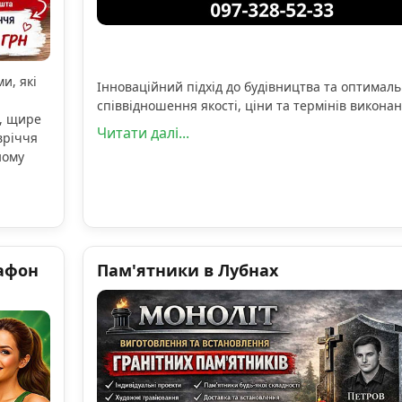
и, які
Інноваційний підхід до будівництва та оптимал
співвідношення якості, ціни та термінів виконан
, щире
Читати далі...
вріччя
ному
афон
Пам'ятники в Лубнах