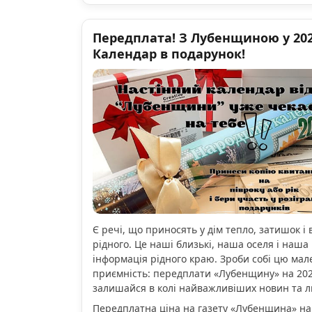
Передплата! З Лубенщиною у 2026
Календар в подарунок!
Є речі, що приносять у дім тепло, затишок і 
рідного. Це наші близькі, наша оселя і наша 
інформація рідного краю. Зроби собі цю мал
приємність: передплати «Лубенщину» на 2026
залишайся в колі найважливіших новин та 
Передплатна ціна на газету «Лубенщина» на