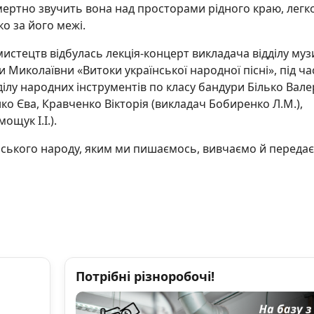
мертно звучить вона над просторами рідного краю, легк
ко за його межі.
мистецтв відбулась лекція-концерт викладача відділу муз
иколаївни «Витоки української народної пісні», під час
дділу народних інструментів по класу бандури Білько Вале
нко Єва, Кравченко Вікторія (викладач Бобиренко Л.М.),
ощук І.І.).
їнського народу, яким ми пишаємось, вивчаємо й переда
Потрібні різноробочі!