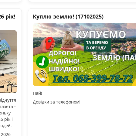
 рік!
Куплю землю! (17102025)
Пай!
відчуття
Довідки за телефоном!
газета -
еньку
 рік і
людей.
 2026