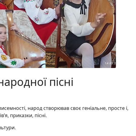
народної пісні
исемності, народ створював своє геніальне, просте і,
’я, приказки, пісні.
льтури.