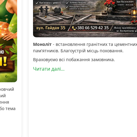
Моноліт
- встановлення гранітних та цементни
пам'ятників. Благоустрій місць поховання.
Враховуємо всі побажання замовника.
Читати далі...
оровчий
ний
ення
бо тема