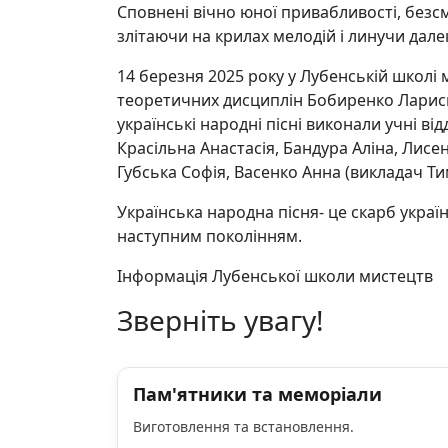
Сповнені вічно юної привабливості, безс
злітаючи на крилах мелодій і линучи дале
14 березня 2025 року у Лубенській школі 
теоретичних дисциплін Бобиренко Лариси М
українські народні пісні виконали учні ві
Красільна Анастасія, Бандура Аліна, Лисе
Губська Софія, Васенко Анна (викладач Тим
Українська народна пісня- це скарб укра
наступним поколінням.
Інформація Лубенської школи мистецтв
Зверніть увагу!
Пам'ятники та меморіали
Виготовлення та встановлення.