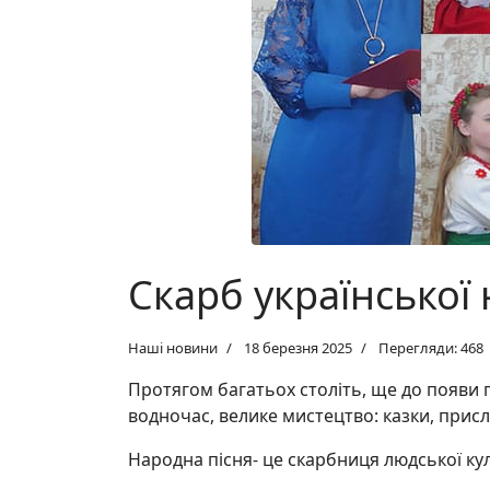
Скарб української 
Наші новини
18 березня 2025
Перегляди: 468
Протягом багатьох століть, ще до появи п
водночас, велике мистецтво: казки, прислів
Народна пісня- це скарбниця людської ку