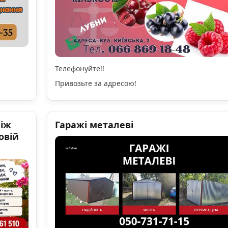
Телефонуйте!!
Привозьте за адресою!
ніж
Гаражі металеві
овій