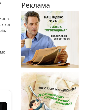
о
Реклама
ично-
 якої
рія,
ємо