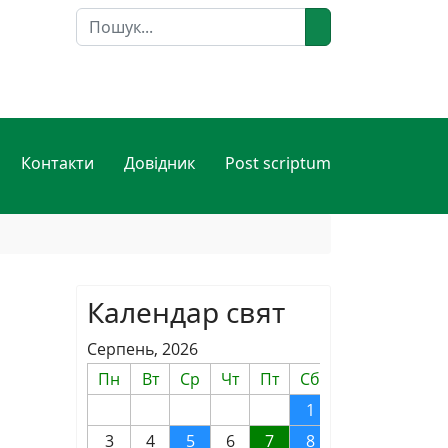
Пошук
Контакти
Довідник
Post scriptum
Календар свят
Серпень, 2026
Пн
Вт
Ср
Чт
Пт
Сб
Нд
1
2
3
4
5
6
7
8
9