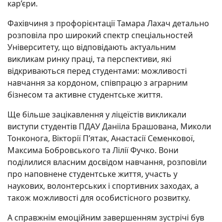
кар’єри.
Фахівчиня з профорієнтації Тамара Лахач детально
розповіла про широкий спектр спеціальностей
Університету, що відповідають актуальним
викликам ринку праці, та перспективи, які
відкриваються перед студентами: можливості
навчання за кордоном, співпрацю з аграрним
бізнесом та активне студентське життя.
Ще більше зацікавлення у ліцеїстів викликали
виступи студентів ПДАУ Данііла Брашована, Миколи
Тонконога, Вікторії П’ятак, Анастасії Семенкової,
Максима Бобровського та Лілії Фучко. Вони
поділилися власним досвідом навчання, розповіли
про наповнене студентське життя, участь у
наукових, волонтерських і спортивних заходах, а
також можливості для особистісного розвитку.
А справжнім емоційним завершенням зустрічі був