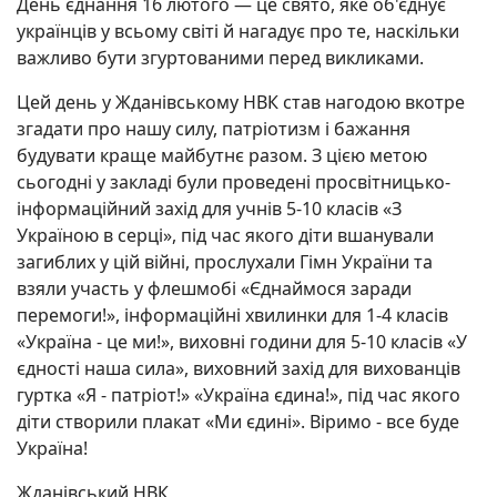
День єднання 16 лютого — це свято, яке об'єднує
українців у всьому світі й нагадує про те, наскільки
важливо бути згуртованими перед викликами.
Цей день у Жданівському НВК став нагодою вкотре
згадати про нашу силу, патріотизм і бажання
будувати краще майбутнє разом. З цією метою
сьогодні у закладі були проведені просвітницько-
інформаційний захід для учнів 5-10 класів «З
Україною в серці», під час якого діти вшанували
загиблих у цій війні, прослухали Гімн України та
взяли участь у флешмобі «Єднаймося заради
перемоги!», інформаційні хвилинки для 1-4 класів
«Україна - це ми!», виховні години для 5-10 класів «У
єдності наша сила», виховний захід для вихованців
гуртка «Я - патріот!» «Україна єдина!», під час якого
діти створили плакат «Ми єдині». Віримо - все буде
Україна!
Жданівський НВК