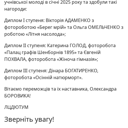
учнівської молоді в січні 2025 року та здобули такі
нагороди:
Диплом І ступеня: Вікторія АДАМЕНКО з
фотороботою «Берег мрій» та Ольга ОМЕЛЬЧЕНКО з
роботою «Літня насолода»;
Диплом ІІ ступеня: Катерина ГОЛОД, фоторобота
«Палац графів Шенборнів 1895» та Євгеній
ПОХВАЛА, фоторобота «Жіноча гімназія»;
Диплом ІІІ ступеня: Дінара БОГАТИРЕНКО,
фоторобота «Осінній натюрморт».
Вітаємо переможців та їх наставника, Олександра
БОРОВИКА!
ЛЦДЮТУМ
Зверніть увагу!