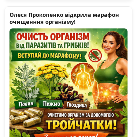
Олеся Прокопенко відкрила марафон
очищенння організму!