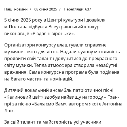
Наші новини
08 січня 2025
Перегляди: 637
5 січня 2025 року в Центрі культури і дозвілля
м.Полтава відбувся Всеукраїнський конкурс
виконавців «Різдвяні зіроньки».
Організатори конкурсу влаштували справжнє
музичне свято для діток. Надали чудову можливість
проявити свій талант і долучитися до прекрасного
світу музики. Тепла атмосфера створила незабутні
враження. Сама конкурсна програма була поділена
на багато частин та номінацій.
Дитячий вокальний ансамбль патріотичної пісні
«Калиновий цвіт» здобув найвищу нагороду – Гран-
прі за пісню «Бажаємо Вам», автором якої є Антоніна
Лоїк.
За свій талант та майстерність усі учасники