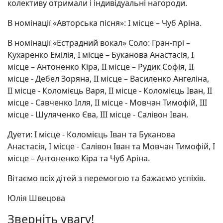
колективу отримали і індивідуальні нагороди.
В номінації «Авторська пісня»: І місце – Чуб Аріна.
В номінації «Естрадний вокал» Соло: Гран-прі –
Кухаренко Емілія, І місце – Буканова Анастасія, І
місце – Антоненко Кіра, ІІ місце – Рудик Софія, ІІ
місце - Дебел Зоряна, ІІ місце – Василенко Ангеліна,
ІІ місце - Коломієць Варя, ІІ місце - Коломієць Іван, ІІ
місце - Савченко Ілля, ІІ місце - Мовчан Тимофій, ІІІ
місце - Шуляченко Єва, ІІІ місце - Салівон Іван.
Дуети: І місце - Коломієць Іван та Буканова
Анастасія, І місце - Салівон Іван та Мовчан Тимофій, І
місце – Антоненко Кіра та Чуб Аріна.
Вітаємо всіх дітей з перемогою та бажаємо успіхів.
Юлія Швецова
Зверніть увагу!