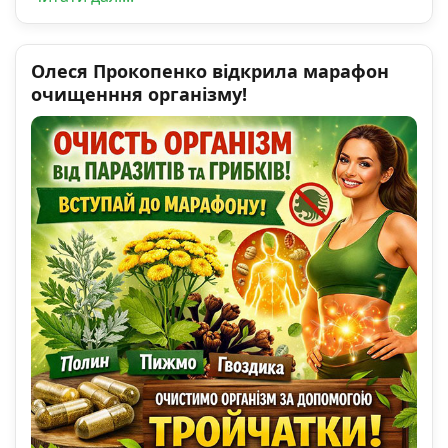
Олеся Прокопенко відкрила марафон
очищенння організму!