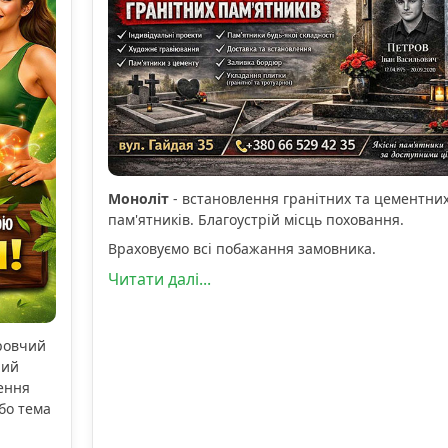
Моноліт
- встановлення гранітних та цементни
пам'ятників. Благоустрій місць поховання.
Враховуємо всі побажання замовника.
Читати далі...
оровчий
ний
ення
бо тема