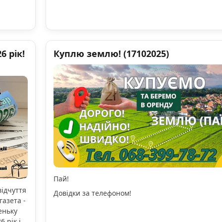
 рік!
Куплю землю! (17102025)
Пай!
відчуття
Довідки за телефоном!
газета -
еньку
 рік і