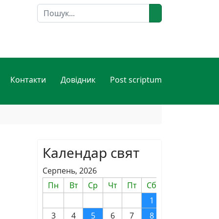
Пошук
Контакти
Довідник
Post scriptum
Календар свят
Серпень, 2026
Пн
Вт
Ср
Чт
Пт
Сб
Нд
1
2
3
4
5
6
7
8
9