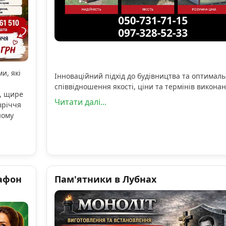
и, які
Інноваційний підхід до будівництва та оптимал
співвідношення якості, ціни та термінів виконан
, щире
Читати далі...
вріччя
ному
афон
Пам'ятники в Лубнах