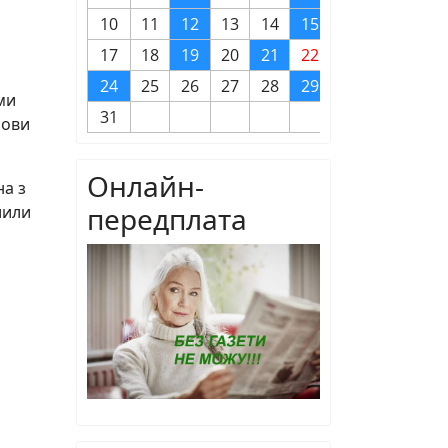
10
11
12
13
14
15
16
17
18
19
20
21
22
23
24
25
26
27
28
29
30
ми
31
лови
Онлайн-
на з
передплата
лили