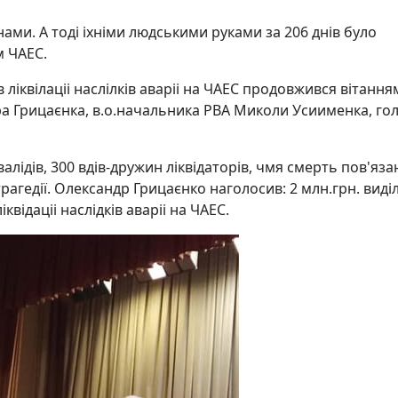
ами. А тоді іхніми людськими руками за 206 днів було
м ЧАЕС.
 ліквілаціі наслілків аваріі на ЧАЕС продовжився вітання
а Грицаєнка, в.о.начальника РВА Миколи Усиименка, го
алідів, 300 вдів-дружин ліквідаторів, чмя смерть пов'яза
ї трагедії. Олександр Грицаєнко наголосив: 2 млн.грн. виді
ідаціі наслідків аваріі на ЧАЕС.