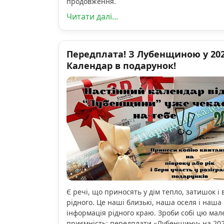
продовження.
Читати далі...
Передплата! З Лубенщиною у 2026
Календар в подарунок!
Є речі, що приносять у дім тепло, затишок і 
рідного. Це наші близькі, наша оселя і наша 
інформація рідного краю. Зроби собі цю мал
приємність: передплати «Лубенщину» на 2026