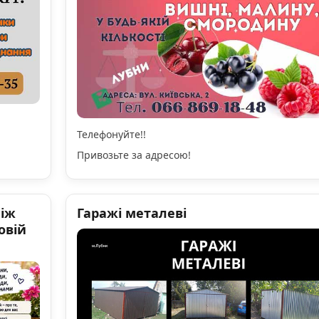
Телефонуйте!!
Привозьте за адресою!
ніж
Гаражі металеві
овій