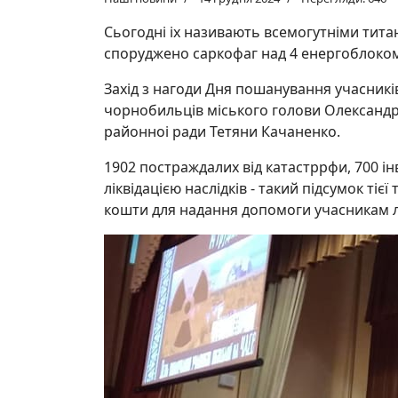
Сьогодні іх називають всемогутніми титан
споруджено саркофаг над 4 енергоблоко
Захід з нагоди Дня пошанування учасників
чорнобильців міського голови Олександр
районноі ради Тетяни Качаненко.
1902 постраждалих від катастррфи, 700 інв
ліквідацією наслідків - такий підсумок тіє
кошти для надання допомоги учасникам лікв