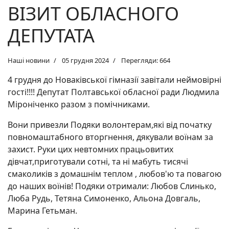
ВІЗИТ ОБЛАСНОГО
ДЕПУТАТА
Наші новини
05 грудня 2024
Перегляди: 664
4 грудня до Новаківської гімназії завітали неймовірні
гості!!!! Депутат Полтавської обласної ради Людмила
Міроніченко разом з помічниками.
Вони привезли Подяки волонтерам,які від початку
повномаштабного вторгнення, дякували воїнам за
захист. Руки цих невтомних працьовитих
дівчат,приготували сотні, та ні мабуть тисячі
смаколиків з домашнім теплом , любов'ю та повагою
до наших воїнів! Подяки отримали: Любов Слинько,
Люба Рудь, Тетяна Симоненко, Альона Довгаль,
Марина Гетьман.