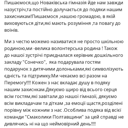
Пишаємося,що Новаківська гімназія йде нам завжди
назустріч,та постійно долучається до подяки нашим
захисникам!Пишаємося ,нашою громадою, в якій
виховуються діти,які мають розуміння ,та повагу до
воїнів.
Ми з честю можемо називатися не просто шкільною
родиною,ми -велика волонтерська родина ! Також
до нашої зустрічі приєдналася керівник дошкільного
закладу "Сонечко", яка подарувала гостям
подарунок з дитячими долоньками,які символізують
єдність та підтримку.Ми чекаємо всі разом на
Перемогу!!!! Кожен з нас вкладає душу в подяку
нашим захиснкам.Дякуємо щиро від всього серця
всім гостям,які завітали до нашої гімназії, дякуємо
всім викладачам та діткам ,за емоції щастя,розділені
порівну між кожним з нас .Особлива подяка від всієї
команди "Смаколики Полтавщини" за цей справді не
дивлячись ні на що неймовірний день!!!!