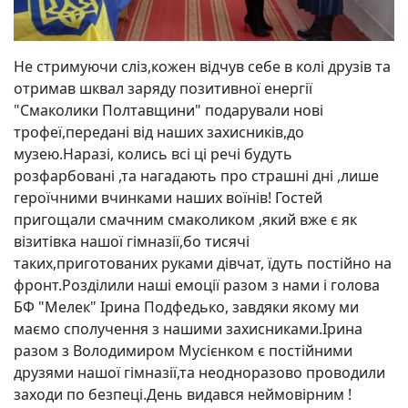
Не стримуючи сліз,кожен відчув себе в колі друзів та
отримав шквал заряду позитивної енергії
"Смаколики Полтавщини" подарували нові
трофеї,передані від наших захисників,до
музею.Наразі, колись всі ці речі будуть
розфарбовані ,та нагадають про страшні дні ,лише
героїчними вчинками наших воїнів! Гостей
пригощали смачним смаколиком ,який вже є як
візитівка нашої гімназії,бо тисячі
таких,приготованих руками дівчат, їдуть постійно на
фронт.Розділили наші емоції разом з нами і голова
БФ "Мелек" Ірина Подфедько, завдяки якому ми
маємо сполучення з нашими захисниками.Ірина
разом з Володимиром Мусієнком є постійними
друзями нашої гімназії,та неодноразово проводили
заходи по безпеці.День видався неймовірним !