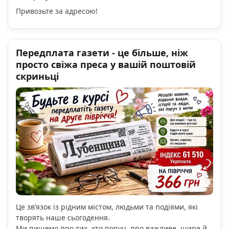
Привозьте за адресою!
Передплата газети - це більше, ніж
просто свіжа преса у вашій поштовій
скриньці
Це зв’язок із рідним містом, людьми та подіями, які
творять наше сьогодення.
Ми пишемо про тих, хто поруч, про важливе, щире й