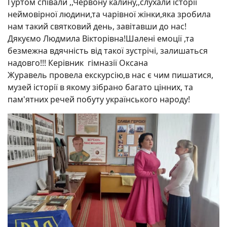
Гуртом співали ,,Червону калину,,слухали історії
неймовірної людини,та чарівної жінки,яка зробила
нам такий святковий день, завітавши до нас!
Дякуємо Людмила Вікторівна!Шалені емоції ,та
безмежна вдячність від такої зустрічі, залишаться
надовго!!! Керівник гімназії Оксана
Журавель провела екскурсію,в нас є чим пишатися,
музей історії в якому зібрано багато цінних, та
пам'ятних речей побуту українського народу!