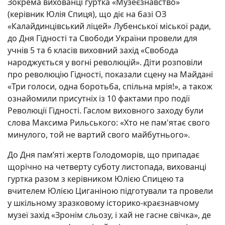
Зокрема вихованці гуртка «Музеєзнавство»
(керівник Юлія Спиця), що діє на базі ОЗ
«Калайдинцівський ліцей» Лубенської міської ради,
до Дня Гідності та Свободи України провели для
учнів 5 та 6 класів виховний захід «Свобода
народжується у вогні революцій». Діти розповіли
про революцію Гідності, показали сцену на Майдані
«Три голоси, одна боротьба, спільна мрія!», а також
ознайомили присутніх із 10 фактами про події
Революції Гідності. Гаслом виховного заходу були
слова Максима Рильського: «Хто не пам'ятає свого
минулого, той не вартий свого майбутнього».
До Дня пам’яті жертв Голодоморів, що припадає
щорічно на четверту суботу листопада, вихованці
гуртка разом з керівником Юлією Спицею та
вчителем Юлією Циганіною підготували та провели
у шкільному зразковому історико-краєзнавчому
музеї захід «Зронім сльозу, і хай не гасне свічка», де