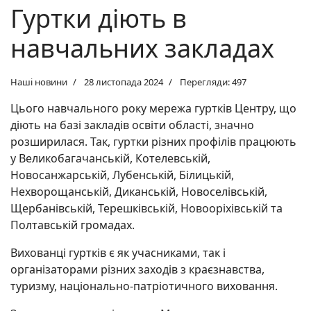
Гуртки діють в
навчальних закладах
Наші новини
28 листопада 2024
Перегляди: 497
Цього навчального року мережа гуртків Центру, що
діють на базі закладів освіти області, значно
розширилася. Так, гуртки різних профілів працюють
у Великобагачанській, Котелевській,
Новосанжарській, Лубенській, Білицькій,
Нехворощанській, Диканській, Новоселівській,
Щербанівській, Терешківській, Новооріхівській та
Полтавській громадах.
Вихованці гуртків є як учасниками, так і
організаторами різних заходів з краєзнавства,
туризму, національно-патріотичного виховання.