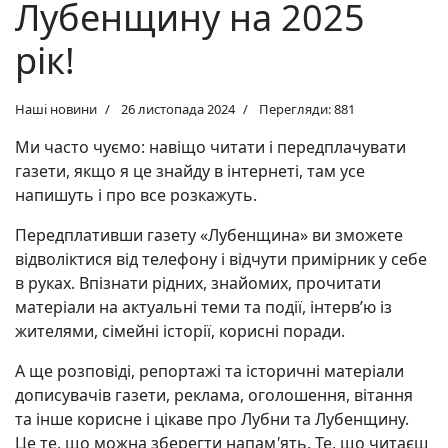
Лубенщину на 2025
рік!
Наші новини
26 листопада 2024
Перегляди: 881
Ми часто чуємо: навіщо читати і передплачувати
газети, якщо я це знайду в інтернеті, там усе
напишуть і про все розкажуть.
Передплативши газету «Лубенщина» ви зможете
відволіктися від телефону і відчути примірник у себе
в руках. Впізнати рідних, знайомих, прочитати
матеріали на актуальні теми та події, інтерв’ю із
жителями, сімейні історії, корисні поради.
А ще розповіді, репортажі та історичні матеріали
дописувачів газети, реклама, оголошення, вітання
та інше корисне і цікаве про Лубни та Лубенщину.
Це те, що можна зберегти напам
'
ять. Те, що читаєш