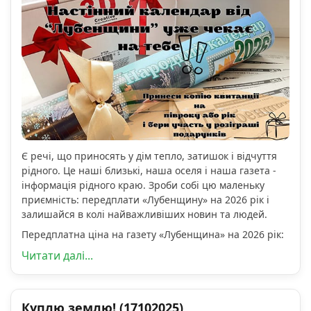
Є речі, що приносять у дім тепло, затишок і відчуття
рідного. Це наші близькі, наша оселя і наша газета -
інформація рідного краю. Зроби собі цю маленьку
приємність: передплати «Лубенщину» на 2026 рік і
залишайся в колі найважливіших новин та людей.
Передплатна ціна на газету «Лубенщина» на 2026 рік:
Читати далі...
Куплю землю! (17102025)