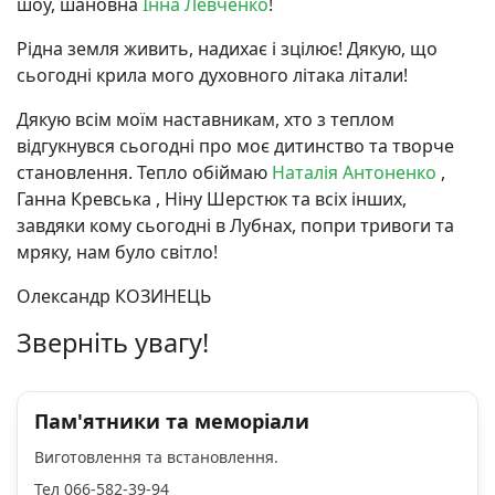
шоу, шановна
Інна Левченко
!
Рідна земля живить, надихає і зцілює! Дякую, що
сьогодні крила мого духовного літака літали!
Дякую всім моїм наставникам, хто з теплом
відгукнувся сьогодні про моє дитинство та творче
становлення. Тепло обіймаю
Наталія Антоненко
,
Ганна Кревська , Ніну Шерстюк та всіх інших,
завдяки кому сьогодні в Лубнах, попри тривоги та
мряку, нам було світло!
Олександр КОЗИНЕЦЬ
Зверніть увагу!
Пам'ятники та меморіали
Виготовлення та встановлення.
Тел 066-582-39-94