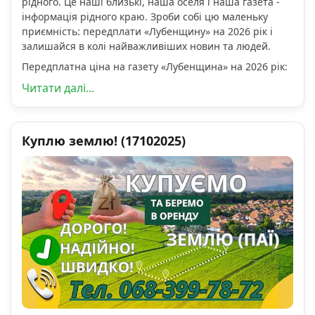
рідного. Це наші близькі, наша оселя і наша газета -
інформація рідного краю. Зроби собі цю маленьку
приємність: передплати «Лубенщину» на 2026 рік і
залишайся в колі найважливіших новин та людей.
Передплатна ціна на газету «Лубенщина» на 2026 рік:
Читати далі...
Куплю землю! (17102025)