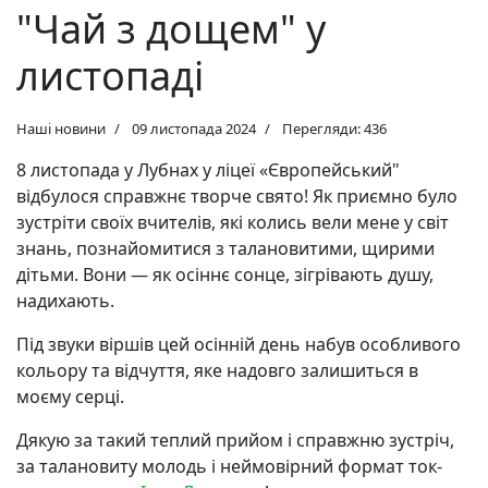
"Чай з дощем" у
листопаді
Наші новини
09 листопада 2024
Перегляди: 436
8 листопада у Лубнах у ліцеї «Європейський"
відбулося справжнє творче свято! Як приємно було
зустріти своїх вчителів, які колись вели мене у світ
знань, познайомитися з талановитими, щирими
дітьми. Вони — як осіннє сонце, зігрівають душу,
надихають.
Під звуки віршів цей осінній день набув особливого
кольору та відчуття, яке надовго залишиться в
моєму серці.
Дякую за такий теплий прийом і справжню зустріч,
за талановиту молодь і неймовірний формат ток-