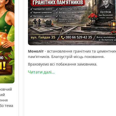
Моноліт
- встановлення гранітних та цементни
пам'ятників. Благоустрій місць поховання.
Враховуємо всі побажання замовника.
Читати далі...
оровчий
ний
ення
бо тема