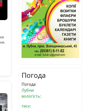
ьне
ня.
Погода
Погода
Лубни
вологість:
тиск: