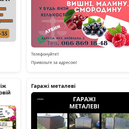
Телефонуйте!!
Привозьте за адресою!
ніж
Гаражі металеві
овій