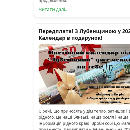
продовження.
Читати далі...
Передплата! З Лубенщиною у 2026
Календар в подарунок!
Є речі, що приносять у дім тепло, затишок і 
рідного. Це наші близькі, наша оселя і наша 
інформація рідного краю. Зроби собі цю мал
приємність: передплати «Лубенщину» на 2026