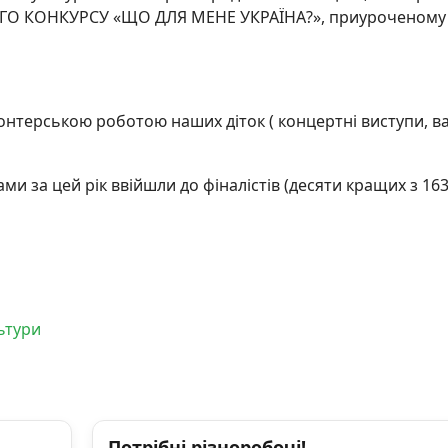
ОГО КОНКУРСУ «ЩО ДЛЯ МЕНЕ УКРАЇНА?», приуроченому
онтерською роботою наших діток ( концертні виступи, в
и за цей рік ввійшли до фіналістів (десяти кращих з 16
ьтури
Потрібні різноробочі!