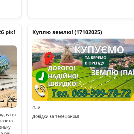
 рік!
Куплю землю! (17102025)
Пай!
відчуття
Довідки за телефоном!
газета -
еньку
 рік і