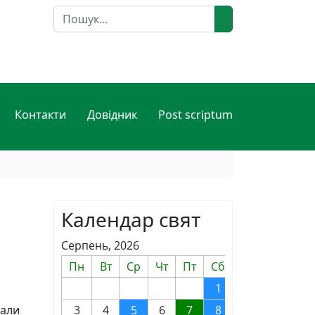
Пошук
Контакти
Довідник
Post scriptum
Календар свят
Серпень, 2026
Пн
Вт
Ср
Чт
Пт
Сб
Нд
1
2
мали
3
4
5
6
7
8
9