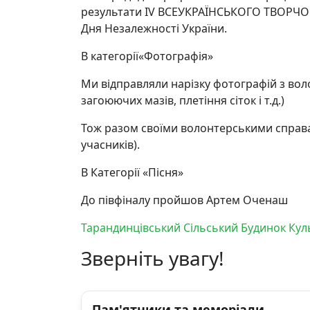
результати IV ВСЕУКРАЇНСЬКОГО ТВОРЧ
Дня Незалежності України.
В категорії«Фотографія»
Ми відправляли нарізку фотографій з вол
загоюючих мазів, плетіння сіток і т.д.)
Тож разом своїми волонтерськими справам
учасників).
В Категорії «Пісня»
До півфіналу пройшов Артем Оченаш
Тарандинцівський Сільський Будинок Кул
Зверніть увагу!
Пам'ятники та меморіали