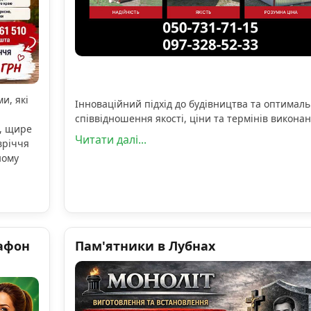
и, які
Інноваційний підхід до будівництва та оптимал
співвідношення якості, ціни та термінів виконан
, щире
Читати далі...
вріччя
ному
афон
Пам'ятники в Лубнах