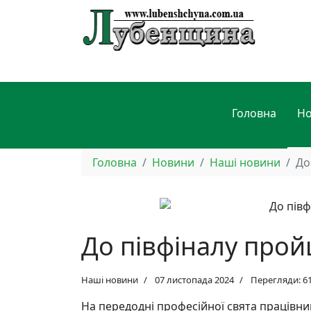
Головна
Н
Головна
Новини
Наші новини
До
До півфіналу про
Наші новини
07 листопада 2024
Перегляди: 6
На передодні професійної свята працівни