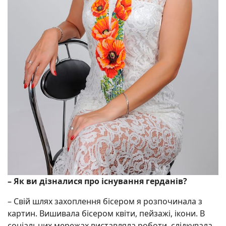
– Як ви дізналися про існування герданів?
– Свій шлях захоплення бісером я розпочинала з
картин. Вишивала бісером квіти, пейзажі, ікони. В
соціальних мережах виставляла роботи, слідкувала