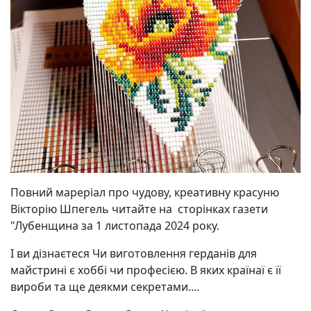
Повний мареріал про чудову, креативну красуню
Вікторію Шпегель читайте на сторінках газети
"Лубенщина за 1 листопада 2024 року.
І ви дізнаєтеся Чи виготовлення герданів для
майстрині є хоббі чи професією. В яких країнаї є її
вироби та ще деякми секретами....