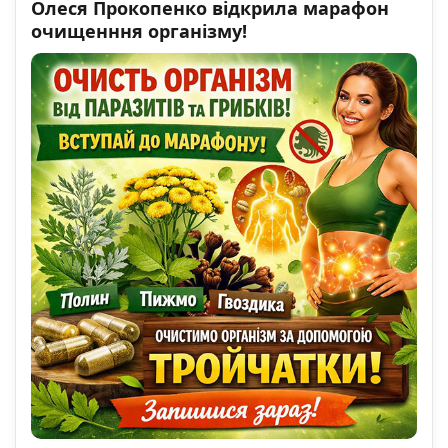
Олеся Прокопенко відкрила марафон
очищенння організму!