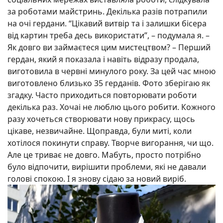
за роботами майстринь. Декілька разів потрапили
на очі гердани. “Цікавий витвір та і залишки бісера
від картин треба десь використати”, – подумала я. –
Як довго ви займаєтеся цим мистецтвом? – Перший
гердан, який я показала і навіть відразу продала,
виготовила в червні минулого року. За цей час мною
виготовлено близько 35 герданів. Фото зберігаю як
згадку. Часто приходиться повторювати роботи
декілька раз. Хочаі не люблю цього робити. Кожного
разу хочеться створювати нову прикрасу, щось
цікаве, незвичайне. Щоправда, були миті, коли
хотілося покинути справу. Творче вигорання, чи що.
Але це триває не довго. Мабуть, просто потрібно
було відпочити, вирішити проблеми, які не давали
голові спокою. І я знову сідаю за новий виріб.