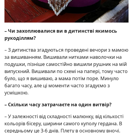
– Чи захоплювалися ви в дитинстві якимось
рукоділлям?
– З дитинства згадуються проведені вечори з мамою
за вишиванням. Вишивали нитками наволочки на
подушки, пізніше самостійно вишили рушник на мій
випускний. Вишивали по схемі на папері, тому часто
було, що я вишиваю, а мама потім поре. Минуло
багато часу, але ці моменти часто згадуємо з
усмішкою.
– Скільки часу затрачаєте на один витвір?
– У залежності від складності малюнку, від кількості
кольорів бісеру, ширини самого куполу гердана. В
середньому це 3-6 днів. Плету в основному вночі.