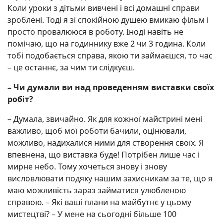
Коли уроки з дітьми вивчені і всі домашні справи
зроблені. Тоді я зі спокійною душею вмикаю фільм і
просто провалююся в роботу. Іноді навіть не
помічаю, що на годиннику вже 2 чи 3 година. Коли
тобі подобається справа, якою ти займаєшся, то час
– це останнє, за чим ти слідкуєш.
– Чи думали ви над проведенням виставки своїх
робіт?
– Думала, звичайно. Як для кожної майстрині мені
важливо, щоб мої роботи бачили, оцінювали,
можливо, надихалися ними для створення своїх. Я
впевнена, що виставка буде! Потрібен лише час і
мирне небо. Тому хочеться знову і знову
висловлювати подяку нашим захисникам за те, що я
маю можливість зараз займатися улюбленою
справою. – Які ваші плани на майбутнє у цьому
мистецтві? – У мене на сьогодні більше 100