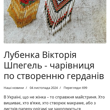
Лубенка Вікторія
Шпегель - чарівниця
по створенню герданів
Наші новини
04 листопада 2024
Перегляди: 699
В Україні, що не жінка – то справжня майстриня. Хто
вишиває, хто в’яже, хто створює макраме, або з
листків паперу орігамі чи захоплюється