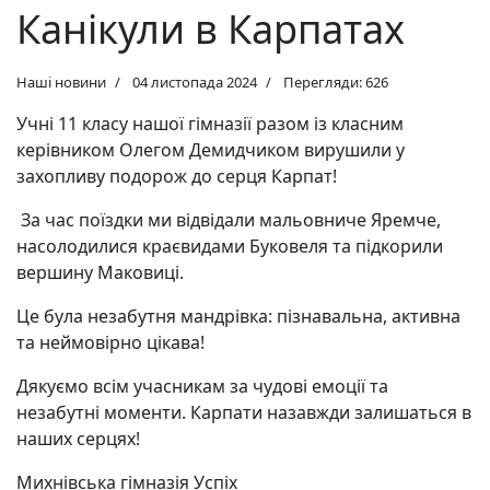
Канікули в Карпатах
Наші новини
04 листопада 2024
Перегляди: 626
Учні 11 класу нашої гімназії разом із класним
керівником Олегом Демидчиком вирушили у
захопливу подорож до серця Карпат!
За час поїздки ми відвідали мальовниче Яремче,
насолодилися краєвидами Буковеля та підкорили
вершину Маковиці.
Це була незабутня мандрівка: пізнавальна, активна
та неймовірно цікава!
Дякуємо всім учасникам за чудові емоції та
незабутні моменти. Карпати назавжди залишаться в
наших серцях!
Михнівська гімназія Успіх