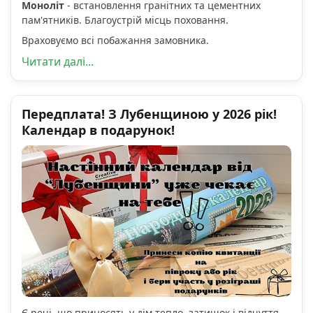
Моноліт
- встановлення гранітних та цементних
пам'ятників. Благоустрій місць поховання.
Враховуємо всі побажання замовника.
Читати далі...
Передплата! З Лубенщиною у 2026 рік!
Календар в подарунок!
Є речі, що приносять у дім тепло, затишок і відчуття