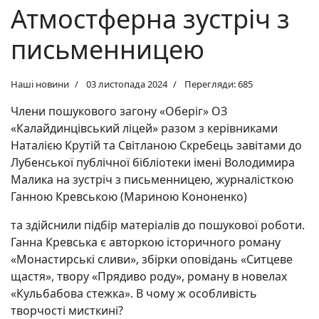
Атмостферна зустріч з
письменницею
Наші новини
03 листопада 2024
Перегляди: 685
Члени пошукового загону «Оберіг» ОЗ
«Калайдинцівський ліцей» разом з керівниками
Наталією Крутій та Світланою Скребець завітами до
Лубенської публічної бібліотеки імені Володимира
Малика на зустріч з письменницею, журналісткою
Ганною Кревською (Мариною Кононенко)
та здійснили підбір матеріалів до пошукової роботи.
Ганна Кревська є авторкою історичного роману
«Монастирські сливи», збірки оповідань «Ситцеве
щастя», твору «Прядиво роду», роману в новелах
«Кульбабова стежка». В чому ж особливість
творчості мисткині?