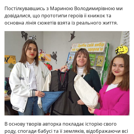
Постілкувавшись з Мариною Володимирівною ми
довідалися, що прототипи героїв її книжок та
основна лінія сюжетів взята із реального життя.
В основу творів авторка покладає історію свого
роду, спогади бабусі та її земляків, відображаючи всі