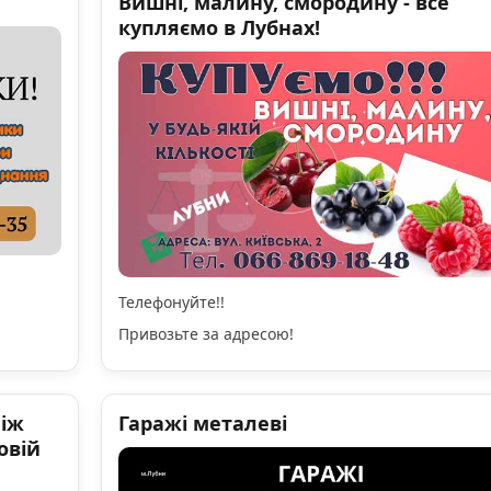
Вишні, малину, смородину - все
купляємо в Лубнах!
Телефонуйте!!
Привозьте за адресою!
ніж
Гаражі металеві
овій