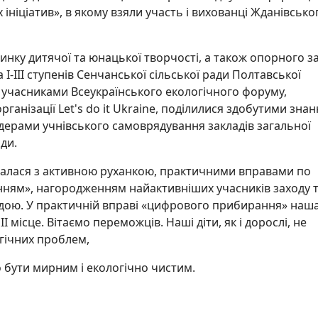
 ініціатив», в якому взяли участь і вихованці Жданівсько
инку дитячої та юнацької творчості, а також опорного з
-ІІІ ступенів Сенчанської сільської ради Полтавської
ли учасниками Всеукраїнського екологічного форуму,
організації Let's do it Ukraine, поділилися здобутими зна
ідерами учнівського самоврядування закладів загальної
ди.
валася з активною руханкою, практичними вправами по
ням», нагородженням найактивніших учасників заходу 
дою. У практичній вправі «цифрового прибирання» наш
І місце. Вітаємо переможців. Наші діти, як і дорослі, не
гічних проблем,
 бути мирним і екологічно чистим.