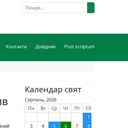
Пошук
Контакти
Довідник
Post scriptum
Календар свят
ив
Серпень, 2026
Пн
Вт
Ср
Чт
Пт
Сб
Нд
1
2
йний
3
4
5
6
7
8
9