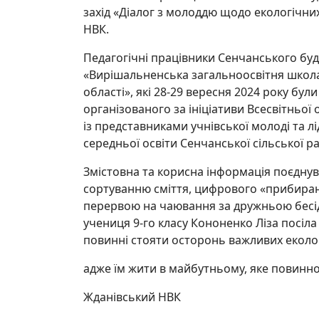
захід «Діалог з молоддю щодо екологічних
НВК.
Педагогічні працівники Сенчанського буд
«Вирішальненська загальноосвітня школа І
області», які 28-29 вересня 2024 року бу
організованого за ініціативи Всесвітньої 
із представниками учнівської молоді та л
середньої освіти Сенчанської сільської ра
Змістовна та корисна інформація поєдну
сортуванню сміття, цифрового «прибиран
перервою на чаювання за дружньою бесі
учениця 9-го класу Кононенко Ліза посіла І
повинні стояти осторонь важливих еколо
адже їм жити в майбутньому, яке повинно
Жданівський НВК