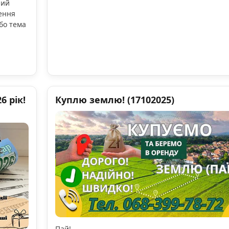
ний
ення
бо тема
 рік!
Куплю землю! (17102025)
Пай!