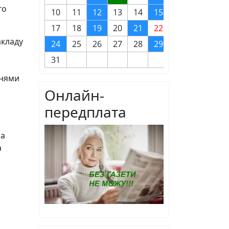
го
10
11
12
13
14
15
16
17
18
19
20
21
22
23
акладу
24
25
26
27
28
29
30
31
ннями
Онлайн-
передплата
та
а