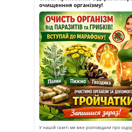
очищенння організму!
У нашій газеті ми вже розповідали про озд