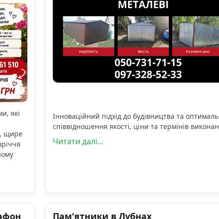
и, які
Інноваційний підхід до будівництва та оптимал
співвідношення якості, ціни та термінів виконан
, щире
Читати далі...
вріччя
ному
афон
Пам'ятники в Лубнах