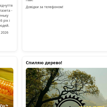
відчуття
Довідки за телефоном!
газета -
еньку
 рік і
людей.
 2026
Спиляю дерево!