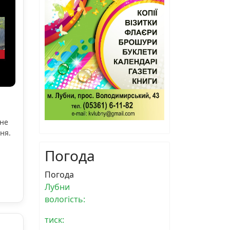
ьне
ня.
Погода
Погода
Лубни
вологість:
тиск: