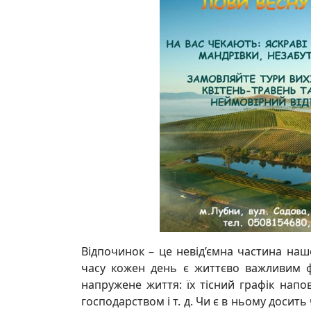
Відпочинок – це невід’ємна частина на
часу кожен день є життєво важливим фа
напружене життя: їх тісний графік нап
господарством і т. д. Чи є в ньому досит