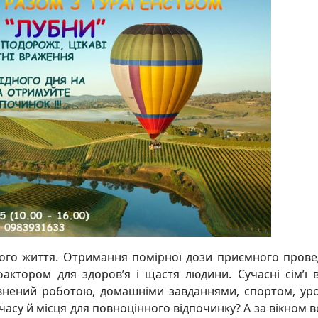
шого життя. Отримання помірної дози приємного пров
ктором для здоров’я і щастя людини. Сучасні сім’ї 
овнений роботою, домашніми завданнями, спортом, ур
ь часу й місця для повноцінного відпочинку? А за вікном 