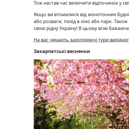
Тож настав час включити відпочинок у св
Якщо ви втомилися від монотонних буднів,
або розваги, похід в кіно або парк. Тако
свою рідну Україну! В цьому всім бажаю
На вас чекають захоплюючі тури вихідног
Закарпатські веснянки