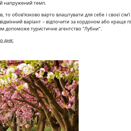
ій напружений темп.
 то обов’язково варто влаштувати для себе і своєї сім’ї 
ж відмінний варіант – відпочити за кордоном або краще п
чим допоможе туристичне агентство "Лубни".
о дня: