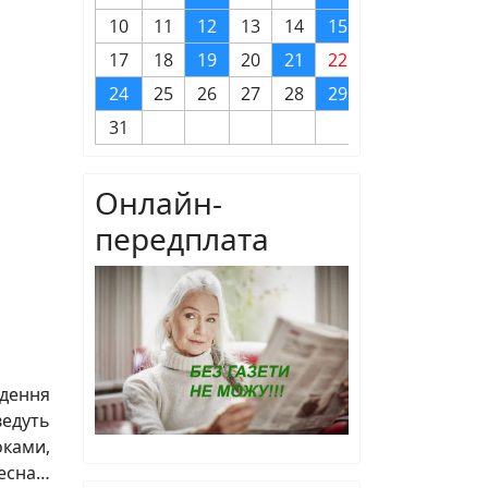
10
11
12
13
14
15
16
17
18
19
20
21
22
23
24
25
26
27
28
29
30
31
Онлайн-
передплата
едення
ведуть
оками,
весна…