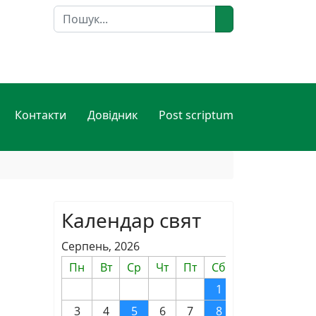
Пошук
Контакти
Довідник
Post scriptum
Календар свят
Серпень, 2026
Пн
Вт
Ср
Чт
Пт
Сб
Нд
1
2
3
4
5
6
7
8
9