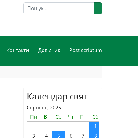
Пошук
Контакти
Довідник
Post scriptum
Календар свят
Серпень, 2026
Пн
Вт
Ср
Чт
Пт
Сб
Нд
1
2
3
4
5
6
7
8
9