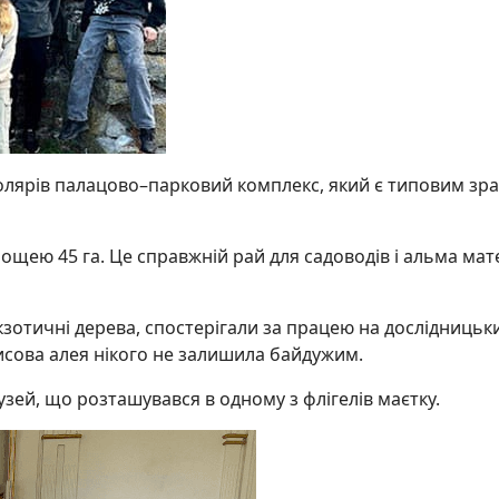
лярів палацово–парковий комплекс, який є типовим зр
щею 45 га. Це справжній рай для садоводів і альма мат
кзотичні дерева, спостерігали за працею на дослідницьк
 тисова алея нікого не залишила байдужим.
узей, що розташувався в одному з флігелів маєтку.