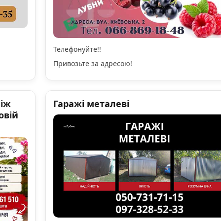
Телефонуйте!!
Привозьте за адресою!
ніж
Гаражі металеві
овій