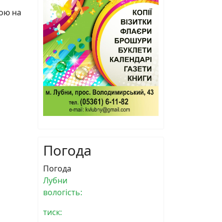
рою на
Погода
Погода
Лубни
вологість:
тиск: