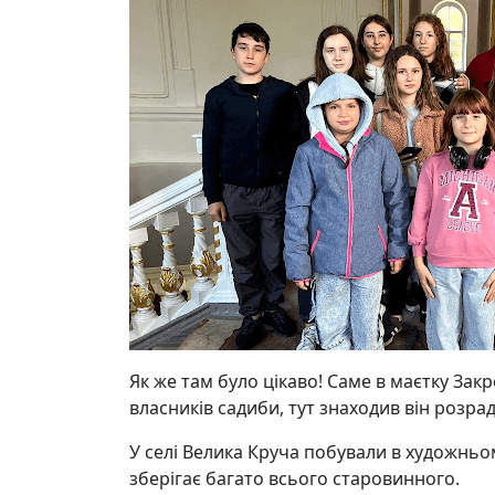
Як же там було цікаво! Саме в маєтку За
власників садиби, тут знаходив він розрад
У селі Велика Круча побували в художньо
зберігає багато всього старовинного.