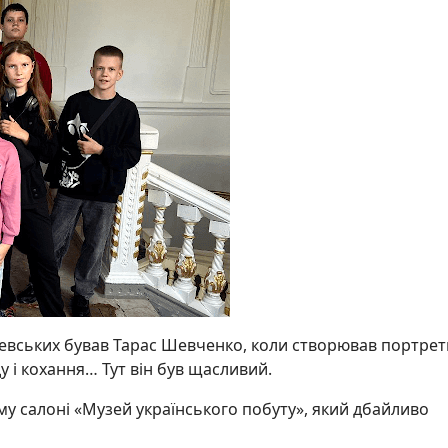
кревських бував Тарас Шевченко, коли створював портрет
у і кохання… Тут він був щасливий.
му салоні «Музей українського побуту», який дбайливо