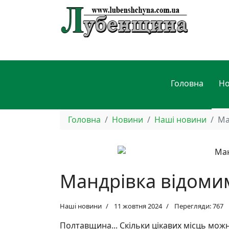
Головна
Н
Головна
Новини
Наші новини
Ма
Мандрівка відоми
Наші новини
11 жовтня 2024
Перегляди: 767
Полтавщина... Скільки цікавих місць мож