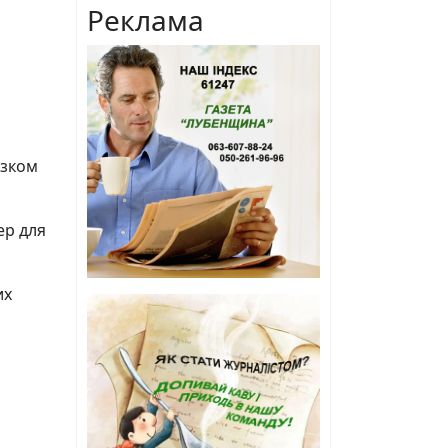
Реклама
азком
ер для
их