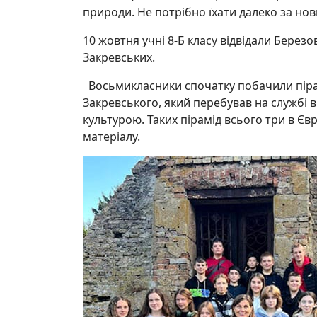
природи. Не потрібно їхати далеко за но
10 жовтня учні 8-Б класу відвідали Березо
Закревських.
Восьмикласники спочатку побачили пірам
Закревського, який перебував на службі 
культурою. Таких пірамід всього три в Євр
матеріалу.