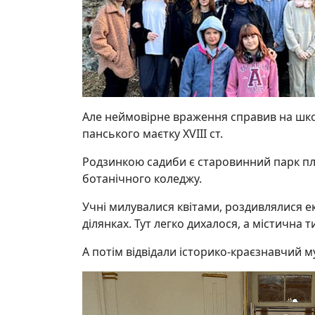
Але неймовірне враження справив на шко
панського маєтку XVIII ст.
Родзинкою садиби є старовинний парк пло
ботанічного коледжу.
Учні милувалися квітами, роздивлялися е
ділянках. Тут легко дихалося, а містична
А потім відвідали історико-краєзнавчий м