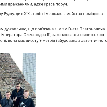
вими враженнями, адже краса поруч.
ву Рудку, де в XIX столітті мешкало сімейство поміщиків
іду-каплицю, що пов'язана з ім'ям Гната Платоновича
в імператора Олександра III, захоплювався єгипетською
опі, вона має висоту 9 метрів і збудована з автентичног