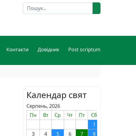
Пошук
Контакти
Довідник
Post scriptum
Календар свят
Серпень, 2026
Пн
Вт
Ср
Чт
Пт
Сб
Нд
1
2
3
4
5
6
7
8
9