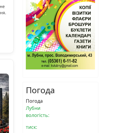
ьне
ня.
Погода
Погода
Лубни
вологість:
тиск: