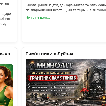
и, які
Інноваційний підхід до будівництва та оптимал
співвідношення якості, ціни та термінів виконан
, щире
Читати далі...
вріччя
ному
афон
Пам'ятники в Лубнах