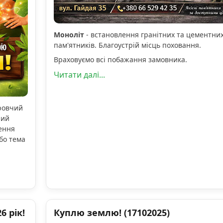
Моноліт
- встановлення гранітних та цементни
пам'ятників. Благоустрій місць поховання.
Враховуємо всі побажання замовника.
Читати далі...
оровчий
ний
ення
бо тема
 рік!
Куплю землю! (17102025)