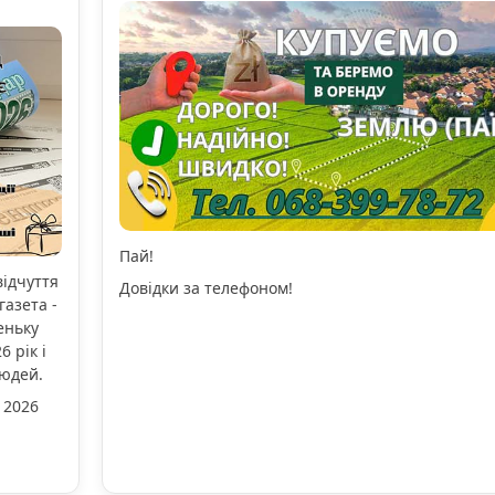
Пай!
відчуття
Довідки за телефоном!
газета -
еньку
 рік і
людей.
 2026