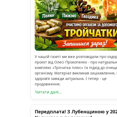
У нашій газеті ми вже розповідали про озд
проєкт від Олесі Прокопенко - про натураль
комплекс «Трочатка плюс» та підхід до очищ
організму. Матеріал викликав зацікавлення, 
здоров’я завжди актуальна. І тепер - це
продовження.
Читати далі...
Передплата! З Лубенщиною у 2026