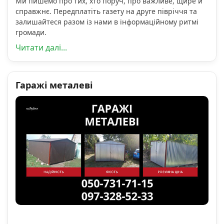
Ми пишемо про тих, хто поруч, про важливе, щире й
справжнє. Передплатіть газету на друге півріччя та
залишайтеся разом із нами в інформаційному ритмі
громади.
Читати далі...
Гаражі металеві