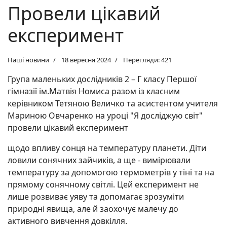
Провели цікавий
експеримент
Наші новини
18 вересня 2024
Перегляди: 421
Група маленьких дослідників 2 – Г класу Першої
гімназії ім.Матвія Номиса разом із класним
керівником Тетяною Величко та асистентом учителя
Мариною Овчаренко на уроці "Я досліджую світ"
провели цікавий експеримент
щодо впливу сонця на температуру планети. Діти
ловили сонячних зайчиків, а ще - вимірювали
температуру за допомогою термометрів у тіні та на
прямому сонячному світлі. Цей експеримент не
лише розвиває уяву та допомагає зрозуміти
природні явища, але й заохочує малечу до
активного вивчення довкілля.