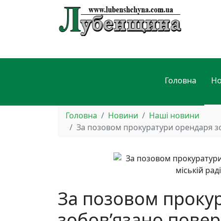
Головна
Н
Головна
Новини
Наші новини
За позовом прокуратури орендаря зоб
За позовом проку
зобов’язано повер