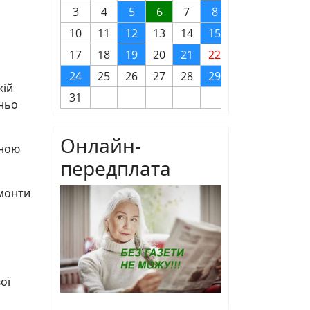
3
4
5
6
7
8
9
10
11
12
13
14
15
16
17
18
19
20
21
22
23
24
25
26
27
28
29
30
кій
31
дньо
Онлайн-
нною
передплата
емонти
ої