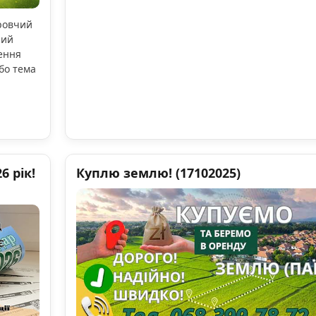
оровчий
ний
ення
бо тема
 рік!
Куплю землю! (17102025)