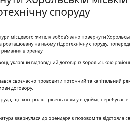
ротехнічну споруду
тури місцевого жителя зобов’язано повернути Хорольсь
 та розташовану на ньому гідротехнічну споруду, попере
 отримання в оренду.
 році, уклавши відповідний договір із Хорольською райо
вався своєчасно проводити поточний та капітальний р
мови договору.
поруда, що контролює рівень води у водоймі, перебуває в
атура звернулася до орендаря з позовом та відстояла св