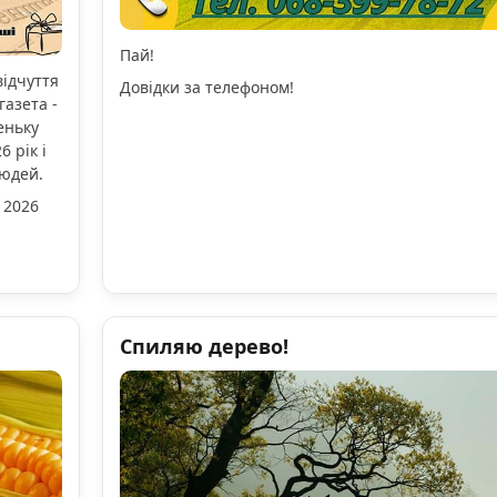
Пай!
відчуття
Довідки за телефоном!
газета -
еньку
 рік і
людей.
 2026
Спиляю дерево!