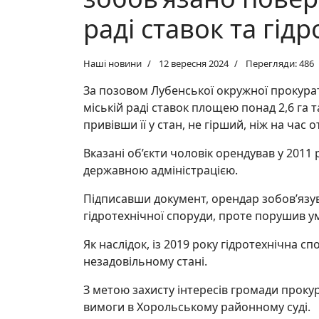
раді ставок та гід
Наші новини
12 вересня 2024
Перегляди: 486
За позовом Лубенської окружної прокура
міській раді ставок площею понад 2,6 га
привівши її у стан, не гірший, ніж на час
Вказані об’єкти чоловік орендував у 2011
державною адміністрацією.
Підписавши документ, орендар зобов’язу
гідротехнічної споруди, проте порушив у
Як наслідок, із 2019 року гідротехнічна с
незадовільному стані.
З метою захисту інтересів громади прокур
вимоги в Хорольському районному суді.