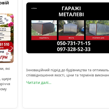
овій
и, які
Інноваційний підхід до будівництва та оптимал
співвідношення якості, ціни та термінів виконан
, щире
Читати далі...
вріччя
ному