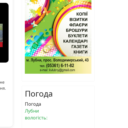
ьне
ня.
Погода
Погода
Лубни
вологість: