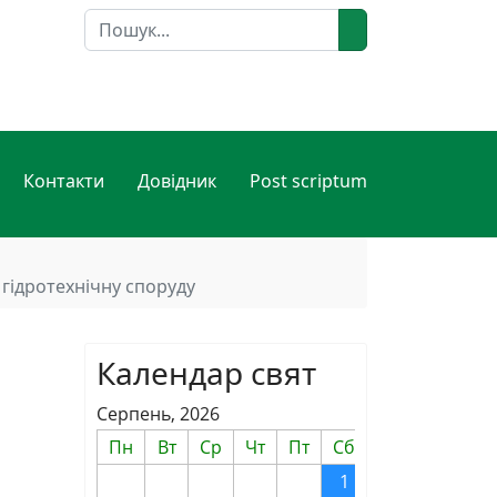
Пошук
Контакти
Довідник
Post scriptum
 гідротехнічну споруду
Календар свят
Серпень, 2026
Пн
Вт
Ср
Чт
Пт
Сб
Нд
1
2