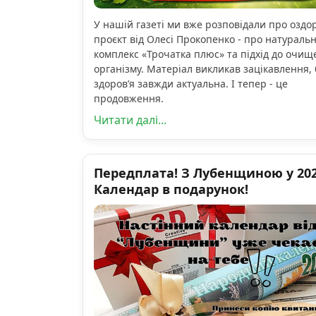
У нашій газеті ми вже розповідали про озд
проєкт від Олесі Прокопенко - про натураль
комплекс «Трочатка плюс» та підхід до очищ
організму. Матеріал викликав зацікавлення, 
здоров’я завжди актуальна. І тепер - це
продовження.
Читати далі...
Передплата! З Лубенщиною у 2026
Календар в подарунок!