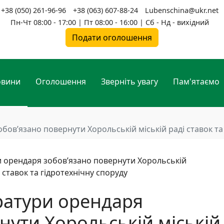
+38 (050) 261-96-96
+38 (063) 607-88-24
Lubenschina@ukr.net
Пн-Чт 08:00 - 17:00 | Пт 08:00 - 16:00 | Сб - Нд - вихідний
Подати оголошення
овини
Оголошення
Зверніть увагу
Пам'ятаємо
ов’язано повернути Хорольській міській раді ставок та
ратури орендаря
нути Хорольській міській