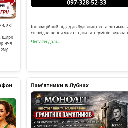
и, які
Інноваційний підхід до будівництва та оптимал
співвідношення якості, ціни та термінів виконан
, щире
Читати далі...
вріччя
ному
афон
Пам'ятники в Лубнах