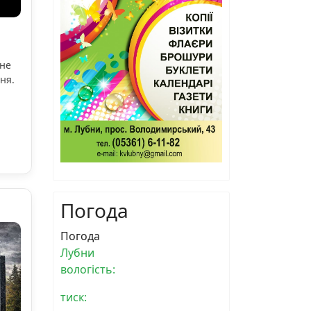
ьне
ня.
Погода
Погода
Лубни
вологість:
тиск: