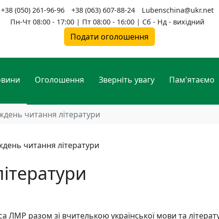
+38 (050) 261-96-96
+38 (063) 607-88-24
Lubenschina@ukr.net
Пн-Чт 08:00 - 17:00 | Пт 08:00 - 16:00 | Сб - Нд - вихідний
Подати оголошення
овини
Оголошення
Зверніть увагу
Пам'ятаємо
ждень читання літератури
літератури
миса ЛМР разом зі вчителькою української мови та літерат