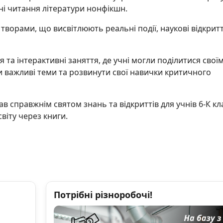
ні читання літератури нонфікшн.
ворами, що висвітлюють реальні події, наукові відкритт
 та інтерактивні заняття, де учні могли поділитися свої
 важливі теми та розвинути свої навички критичного
 справжнім святом знань та відкриттів для учнів 6-К кла
віту через книги.
Потрібні різноробочі!