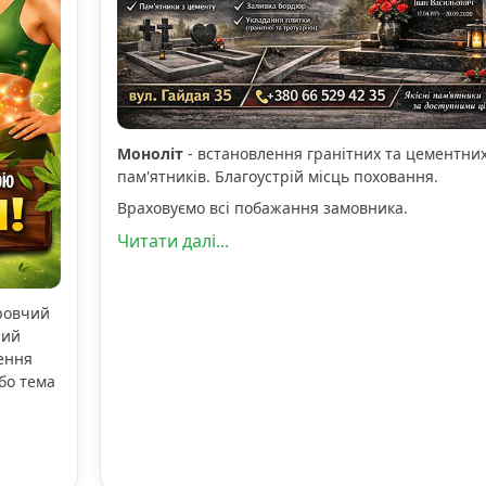
Моноліт
- встановлення гранітних та цементни
пам'ятників. Благоустрій місць поховання.
Враховуємо всі побажання замовника.
Читати далі...
оровчий
ний
ення
бо тема