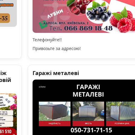
Телефонуйте!!
Привозьте за адресою!
ніж
Гаражі металеві
овій