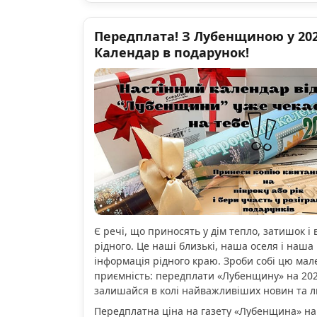
Передплата! З Лубенщиною у 2026
Календар в подарунок!
Є речі, що приносять у дім тепло, затишок і 
рідного. Це наші близькі, наша оселя і наша 
інформація рідного краю. Зроби собі цю мал
приємність: передплати «Лубенщину» на 2026
залишайся в колі найважливіших новин та 
Передплатна ціна на газету «Лубенщина» на