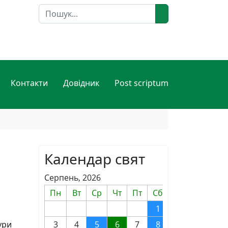
Пошук
Контакти
Довідник
Post scriptum
Календар свят
Серпень, 2026
Пн
Вт
Ср
Чт
Пт
Сб
Нд
1
2
ури
3
4
5
6
7
8
9