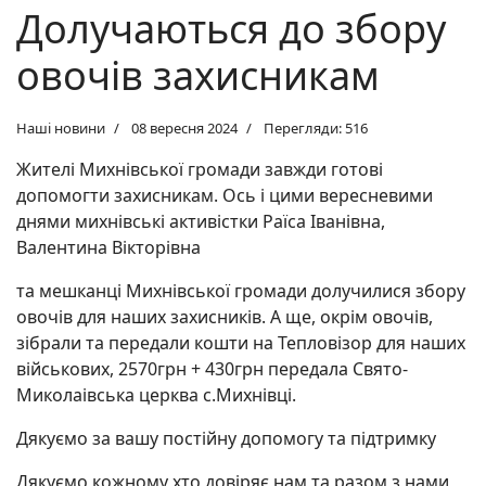
Долучаються до збору
овочів захисникам
Наші новини
08 вересня 2024
Перегляди: 516
Жителі Михнівської громади завжди готові
допомогти захисникам. Ось і цими вересневими
днями михнівські активістки Раїса Іванівна,
Валентина Вікторівна
та мешканці Михнівської громади долучилися збору
овочів для наших захисників. А ще, окрім овочів,
зібрали та передали кошти на Тепловізор для наших
військових, 2570грн + 430грн передала Свято-
Миколаівська церква с.Михнівці.
Дякуємо за вашу постійну допомогу та підтримку
Дякуємо кожному хто довіряє нам та разом з нами