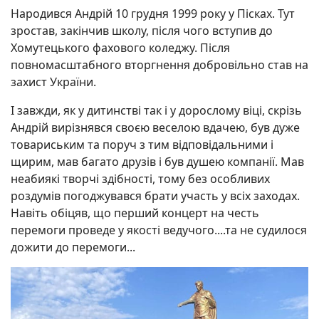
Народився Андрій 10 грудня 1999 року у Пісках. Тут
зростав, закінчив школу, після чого вступив до
Хомутецького фахового коледжу. Після
повномасштабного вторгнення добровільно став на
захист України.
І завжди, як у дитинстві так і у дорослому віці, скрізь
Андрій вирізнявся своєю веселою вдачею, був дуже
товариським та поруч з тим відповідальними і
щирим, мав багато друзів і був душею компанії. Мав
неабиякі творчі здібності, тому без особливих
роздумів погоджувався брати участь у всіх заходах.
Навіть обіцяв, що перший концерт на честь
перемоги проведе у якості ведучого....та не судилося
дожити до перемоги...