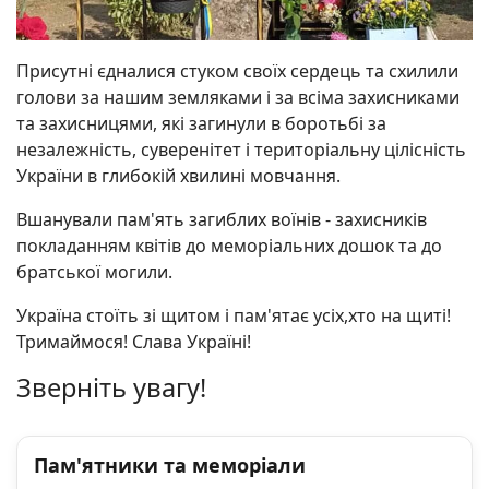
Присутні єдналися стуком своїх сердець та схилили
голови за нашим земляками і за всіма захисниками
та захисницями, які загинули в боротьбі за
незалежність, суверенітет і територіальну цілісність
України в глибокій хвилині мовчання.
Вшанували пам'ять загиблих воїнів - захисників
покладанням квітів до меморіальних дошок та до
братської могили.
Україна стоїть зі щитом і пам'ятає усіх,хто на щиті!
Тримаймося! Слава Україні!
Зверніть увагу!
Пам'ятники та меморіали