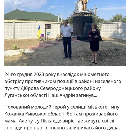
24-го грудня 2023 року внаслідок мінометного
обстрілу противником позиції в районі населеного
пункту Діброва Сєвєродонецького району
Луганської області Наш Андрій загинув...
Похований молодий герой у селищі міського типу
Кожанка Київської області, бо там проживає його
мама. Але тут, у Пісках,де виріс і де живуть світлі
спогади про нього - певно залишилась його душа.