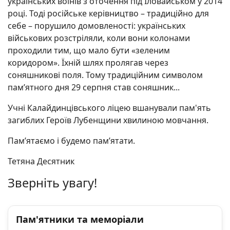
українських воїнів з оточення під Іловайськом у 2014
році. Тоді російське керівництво – традиційно для
себе – порушило домовленості: українських
військових розстріляли, коли вони колонами
проходили тим, що мало бути «зеленим
коридором». Їхній шлях пролягав через
соняшникові поля. Тому традиційним символом
пам’ятного дня 29 серпня став соняшник...
Учні Калайдинцівського ліцею вшанували пам'ять
загиблих Героїв Лубенщини хвилиною мовчання.
Пам’ятаємо і будемо пам’ятати.
Тетяна Десятник
Зверніть увагу!
Пам'ятники та меморіали