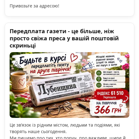
Привозьте за адресою!
Передплата газети - це більше, ніж
просто свіжа преса у вашій поштовій
скриньці
Це зв’язок із рідним містом, людьми та подіями, які
творять наше сьогодення.
Ми пишемо про тих, хто поруч, про важливе, щире й