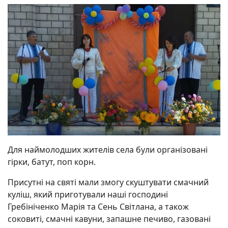
Для наймолодших жителів села були організовані
гірки, батут, поп корн.
Присутні на святі мали змогу скуштувати смачний
куліш, який приготували наші господині
Гребініченко Марія та Сень Світлана, а також
соковиті, смачні кавуни, запашне печиво, газовані