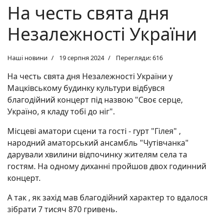
На честь свята дня
Незалежності України
Наші новини
19 серпня 2024
Перегляди: 616
На честь свята дня Незалежності України у
Мацківському будинку культури відбувся
благодійний концерт під назвою "Своє серце,
Україно, я кладу тобі до ніг".
Місцеві аматори сцени та гості - гурт "Гілея" ,
народний аматорський ансамбль "Чутівчанка"
дарували хвилини відпочинку жителям села та
гостям. На одному диханні пройшов двох годинний
концерт.
А так , як захід мав благодійний характер то вдалося
зібрати 7 тисяч 870 гривень.