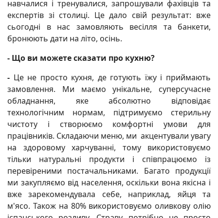
навчалися і тренувалися, запрошували фахівців та
експертів зі столиці. Це дало свій результат: вже
сьогодні в нас замовляють весілля та банкети,
бронюють дати на літо, осінь.
- Що ви можете сказати про кухню?
-
Це не просто кухня, де готують їжу і приймають
замовлення. Ми маємо унікальне, суперсучасне
обладнання, яке абсолютно відповідає
технологічним нормам, підтримуємо стерильну
чистоту і створюємо комфортні умови для
працівників. Складаючи меню, ми акцентували увагу
на здоровому харчуванні, тому використовуємо
тільки натуральні продукти і співпрацюємо із
перевіреними постачальниками. Багато продукції
ми закупляємо від населення, оскільки вона якісна і
вже зарекомендувала себе, наприклад, яйця та
м'ясо. Також на 80% використовуємо оливкову олію
іспанського розливу. Страву потрібно не просто