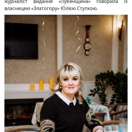
журналіст видання «Лубенщина» говорила із
власницею «Златогору» Юлією Ступкою.