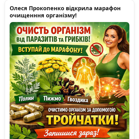
Олеся Прокопенко відкрила марафон
очищенння організму!