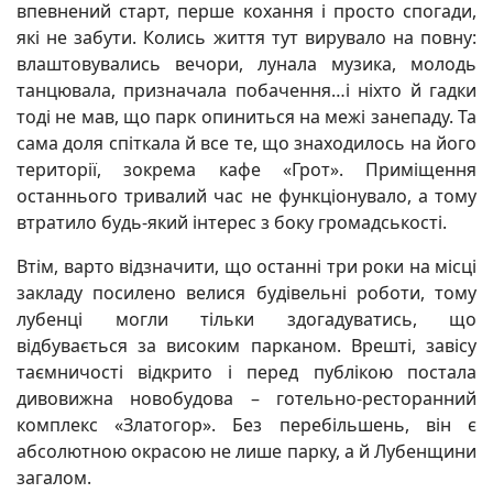
впевнений старт, перше кохання і просто спогади,
які не забути. Колись життя тут вирувало на повну:
влаштовувались вечори, лунала музика, молодь
танцювала, призначала побачення…і ніхто й гадки
тоді не мав, що парк опиниться на межі занепаду. Та
сама доля спіткала й все те, що знаходилось на його
території, зокрема кафе «Грот». Приміщення
останнього тривалий час не функціонувало, а тому
втратило будь-який інтерес з боку громадськості.
Втім, варто відзначити, що останні три роки на місці
закладу посилено велися будівельні роботи, тому
лубенці могли тільки здогадуватись, що
відбувається за високим парканом. Врешті, завісу
таємничості відкрито і перед публікою постала
дивовижна новобудова – готельно-ресторанний
комплекс «Златогор». Без перебільшень, він є
абсолютною окрасою не лише парку, а й Лубенщини
загалом.