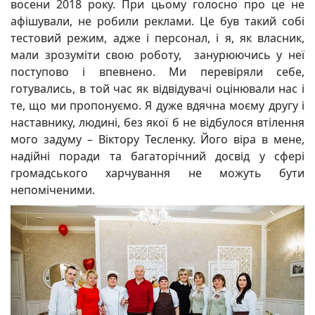
восени 2018 року. При цьому голосно про це не
афішували, не робили реклами. Це був такий собі
тестовий режим, адже і персонал, і я, як власник,
мали зрозуміти свою роботу, занурюючись у неї
поступово і впевнено. Ми перевіряли себе,
готувались, в той час як відвідувачі оцінювали нас і
те, що ми пропонуємо. Я дуже вдячна моєму другу і
наставнику, людині, без якої б не відбулося втілення
мого задуму – Віктору Тесленку. Його віра в мене,
надійні поради та багаторічний досвід у сфері
громадського харчування не можуть бути
непоміченими.