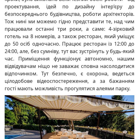
проектування, ідей по дизайну інтер’єру до
безпосереднього будівництва, роботи архітекторів.
Тож нині ми можемо гідно представити те, над чим
працювали останні три роки, а саме: 4-зірковий
готель на 8 номерів, а також ресторан, який уміщує
до 50 осіб одночасно. Працює ресторан із 12:00 до
24:00, але, без сумніву, тут вас зустрінуть у будь-який
час. Приміщення функціонує автономно, нашим
відвідувачам ніщо не заважає сповна насолодитися
відпочинком. Тут безпечно, є охорона, ведеться
цілодобове відеоспостереження, а за бажанням
гості мають можливість прогулятися алеями парку.