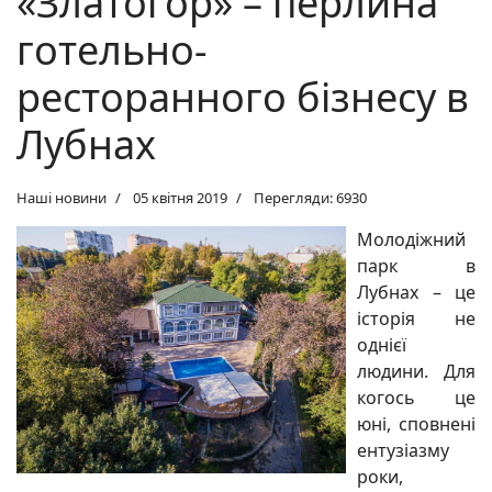
«Златогор» – перлина
готельно-
ресторанного бізнесу в
Лубнах
Наші новини
05 квітня 2019
Перегляди: 6930
Молодіжний
парк в
Лубнах – це
історія не
однієї
людини. Для
когось це
юні, сповнені
ентузіазму
роки,