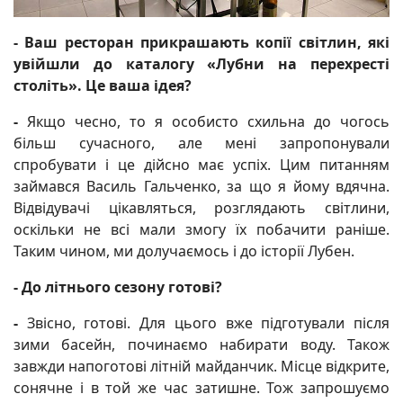
- Ваш ресторан прикрашають копії світлин, які
увійшли до каталогу «Лубни на перехресті
століть». Це ваша ідея?
-
Якщо чесно, то я особисто схильна до чогось
більш сучасного, але мені запропонували
спробувати і це дійсно має успіх. Цим питанням
займався Василь Гальченко, за що я йому вдячна.
Відвідувачі цікавляться, розглядають світлини,
оскільки не всі мали змогу їх побачити раніше.
Таким чином, ми долучаємось і до історії Лубен.
- До літнього сезону готові?
-
Звісно, готові. Для цього вже підготували після
зими басейн, починаємо набирати воду. Також
завжди напоготові літній майданчик. Місце відкрите,
сонячне і в той же час затишне. Тож запрошуємо