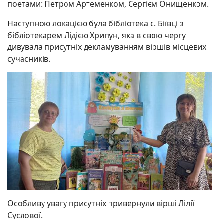
поетами: Петром Артеменком, Сергієм Онищенком.
Наступною локацією була бібліотека с. Біївці з
бібліотекарем Лідією Хрипун, яка в свою чергу
дивувала присутніх декламуванням віршів місцевих
сучасників.
Особливу увагу присутніх привернули вірші Лілії
Суслової.