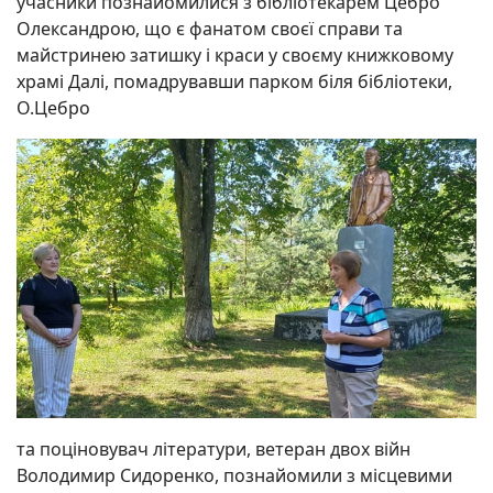
учасники познайомилися з бібліотекарем Цебро
Олександрою, що є фанатом своєї справи та
майстринею затишку і краси у своєму книжковому
храмі Далі, помадрувавши парком біля бібліотеки,
О.Цебро
та поціновувач літератури, ветеран двох війн
Володимир Сидоренко, познайомили з місцевими