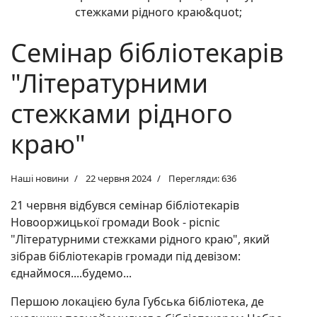
Семінар бібліотекарів
"Літературними
стежками рідного
краю"
Наші новини
22 червня 2024
Перегляди: 636
21 червня відбувся семінар бібліотекарів
Новооржицької громади Book - picnic
"Літературними стежками рідного краю", який
зібрав бібліотекарів громади під девізом:
єднаймося....будемо...
Першою локацією була Губська бібліотека, де