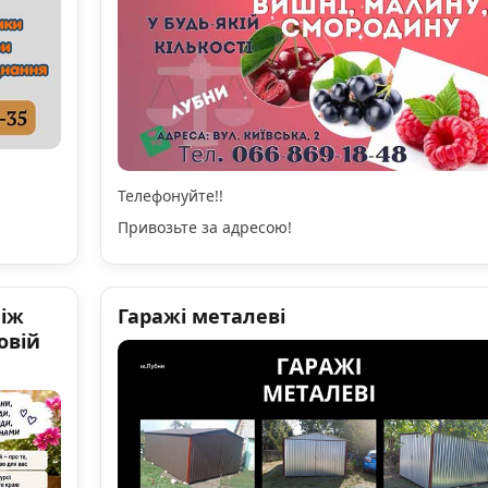
Телефонуйте!!
Привозьте за адресою!
ніж
Гаражі металеві
овій