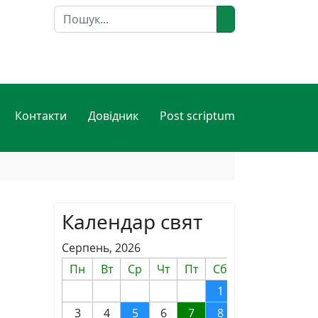
Пошук
Контакти
Довідник
Post scriptum
Календар свят
Серпень, 2026
Пн
Вт
Ср
Чт
Пт
Сб
Нд
1
2
3
4
5
6
7
8
9