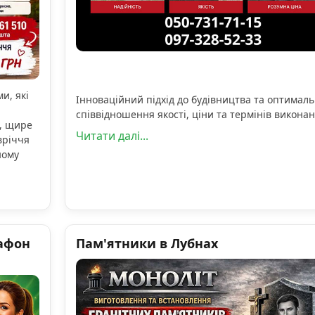
и, які
Інноваційний підхід до будівництва та оптимал
співвідношення якості, ціни та термінів виконан
, щире
Читати далі...
вріччя
ному
афон
Пам'ятники в Лубнах