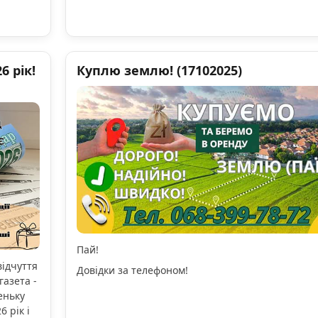
 рік!
Куплю землю! (17102025)
Пай!
відчуття
Довідки за телефоном!
газета -
еньку
 рік і