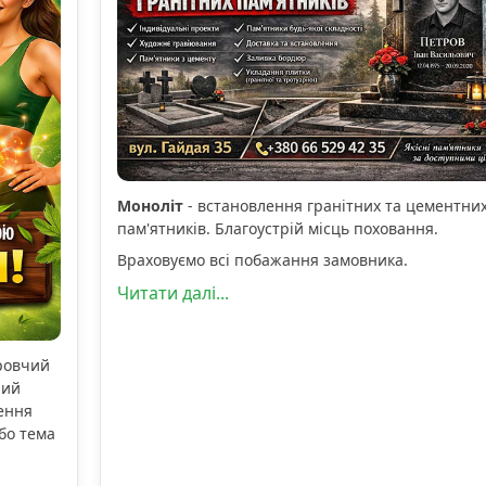
Моноліт
- встановлення гранітних та цементни
пам'ятників. Благоустрій місць поховання.
Враховуємо всі побажання замовника.
Читати далі...
оровчий
ний
ення
бо тема