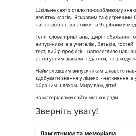
Шкільне свято стало по-особливому знако
дев’ятих класів. Яскравим та феєричним бу
нагороджені золотими та 9 срібними ме
Теплі слова привітань, щирі побажання,
випускники від учителів , батьків, гост
тест, вибір професії і наполегливе навча
років учням давали педагоги, не шкодуюч
Наймолодшим випускникам цікавого навча
здобувати знання у ліцеях - натхнення, 
обраним шляхом. Миру вам, діти!
За матеріалами сайту міської ради
Зверніть увагу!
Пам'ятники та меморіали