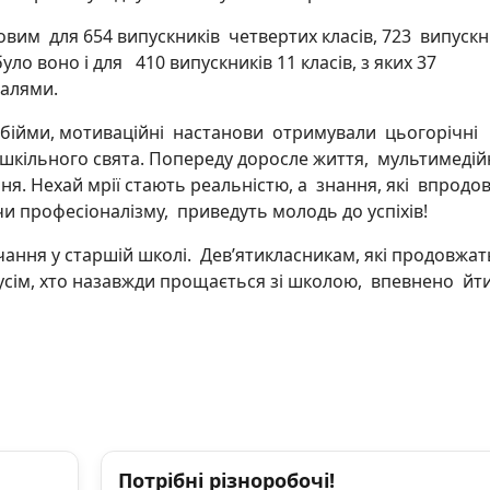
вим для 654 випускників четвертих класів, 723 випускн
ло воно і для 410 випускників 11 класів, з яких 37
далями.
 обійми, мотиваційні настанови отримували цьогорічні
ей шкільного свята. Попереду доросле життя, мультимеді
ння. Нехай мрії стають реальністю, а знання, які впродо
и професіоналізму, приведуть молодь до успіхів!
ння у старшій школі. Дев’ятикласникам, які продовжат
а усім, хто назавжди прощається зі школою, впевнено йт
Потрібні різноробочі!