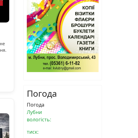
ьне
ня.
Погода
Погода
Лубни
вологість:
тиск: