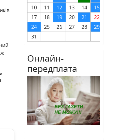
10
11
12
13
14
15
16
иків
17
18
19
20
21
22
23
24
25
26
27
28
29
30
31
йний
вж
Онлайн-
передплата
ь
и